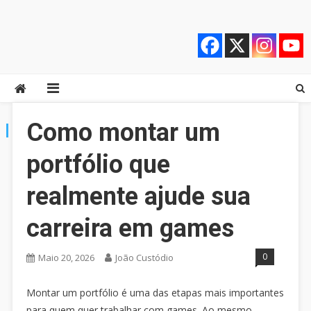
Skip
Quebrando o Controle
Quebrando o Controle
to
content
Como montar um
TAG:
CARREIRAS EM GAMES
portfólio que
realmente ajude sua
carreira em games
0
Maio 20, 2026
João Custódio
Montar um portfólio é uma das etapas mais importantes
para quem quer trabalhar com games. Ao mesmo