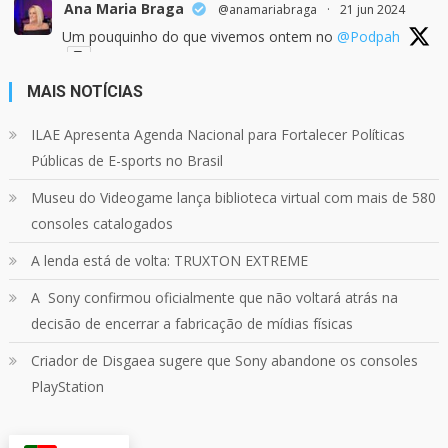
Ana Maria Braga
@anamariabraga
·
21 jun 2024
Um pouquinho do que vivemos ontem no
@Podpah
MAIS NOTÍCIAS
24
1214
Twitter
ILAE Apresenta Agenda Nacional para Fortalecer Políticas
Públicas de E-sports no Brasil
Quebrando o Controle
@qocoficial
·
11 jun 2024
Museu do Videogame lança biblioteca virtual com mais de 580
Confira em nosso site o mais recente REVIEW de
Skull & Bones.
consoles catalogados
Mais em:
https://buff.ly/3yPhDN2
A lenda está de volta: TRUXTON EXTREME
A Sony confirmou oficialmente que não voltará atrás na
1
1
Twitter
decisão de encerrar a fabricação de mídias físicas
Criador de Disgaea sugere que Sony abandone os consoles
Carregar mais
PlayStation