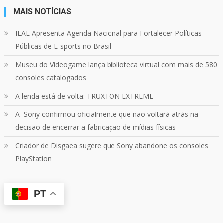
MAIS NOTÍCIAS
24
1214
Twitter
ILAE Apresenta Agenda Nacional para Fortalecer Políticas
Públicas de E-sports no Brasil
Quebrando o Controle
@qocoficial
·
11 jun 2024
Museu do Videogame lança biblioteca virtual com mais de 580
Confira em nosso site o mais recente REVIEW de
Skull & Bones.
consoles catalogados
Mais em:
https://buff.ly/3yPhDN2
A lenda está de volta: TRUXTON EXTREME
A Sony confirmou oficialmente que não voltará atrás na
1
1
Twitter
decisão de encerrar a fabricação de mídias físicas
Criador de Disgaea sugere que Sony abandone os consoles
Carregar mais
PlayStation
PT