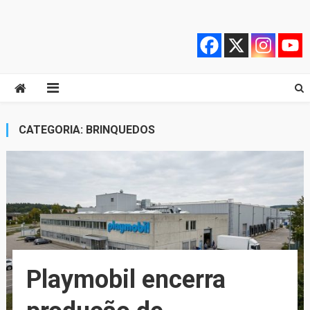
Skip
Quebrando o Controle
Quebrando o Controle
to
content
CATEGORIA:
BRINQUEDOS
Playmobil encerra