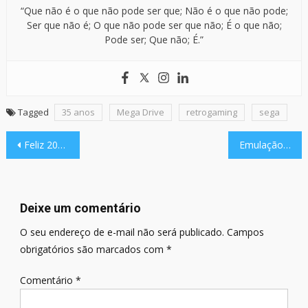
“Que não é o que não pode ser que; Não é o que não pode;
Ser que não é; O que não pode ser que não; É o que não;
Pode ser; Que não; É.”
Tagged
35 anos
Mega Drive
retrogaming
sega
Navegação
Feliz 2023!
Emulação, a preservação dos videogames! | Game Talk
de
Post
Deixe um comentário
O seu endereço de e-mail não será publicado.
Campos
obrigatórios são marcados com
*
Comentário
*