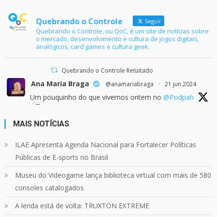
Quebrando o Controle
Seguir
Quebrando o Controle, ou QoC, é um site de notícias sobre
o mercado, desenvolvimento e cultura de jogos digitais,
analógicos, card games e cultura geek.
Quebrando o Controle Retuitado
Ana Maria Braga
@anamariabraga
·
21 jun 2024
Um pouquinho do que vivemos ontem no
@Podpah
MAIS NOTÍCIAS
24
1214
Twitter
ILAE Apresenta Agenda Nacional para Fortalecer Políticas
Públicas de E-sports no Brasil
Quebrando o Controle
@qocoficial
·
11 jun 2024
Museu do Videogame lança biblioteca virtual com mais de 580
Confira em nosso site o mais recente REVIEW de
Skull & Bones.
consoles catalogados
Mais em:
https://buff.ly/3yPhDN2
A lenda está de volta: TRUXTON EXTREME