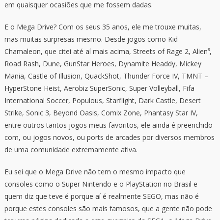
em quaisquer ocasiões que me fossem dadas.
E o Mega Drive? Com os seus 35 anos, ele me trouxe muitas,
mas muitas surpresas mesmo. Desde jogos como Kid
Chamaleon, que citei até aí mais acima, Streets of Rage 2, Alien³,
Road Rash, Dune, GunStar Heroes, Dynamite Headdy, Mickey
Mania, Castle of Illusion, QuackShot, Thunder Force IV, TMNT –
HyperStone Heist, Aerobiz SuperSonic, Super Volleyball, Fifa
International Soccer, Populous, Starflight, Dark Castle, Desert
Strike, Sonic 3, Beyond Oasis, Comix Zone, Phantasy Star IV,
entre outros tantos jogos meus favoritos, ele ainda é preenchido
com, ou jogos novos, ou ports de arcades por diversos membros
de uma comunidade extremamente ativa.
Eu sei que o Mega Drive não tem o mesmo impacto que
consoles como o Super Nintendo e o PlayStation no Brasil e
quem diz que teve é porque aí é realmente SEGO, mas não é
porque estes consoles são mais famosos, que a gente não pode