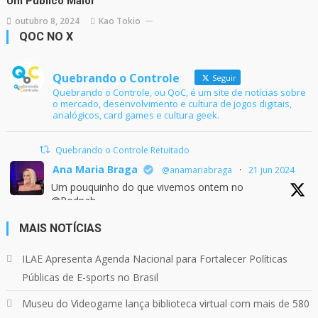
Um Público Maior
outubro 8, 2024
Kao Tokio
QOC NO X
Quebrando o Controle
Seguir
Quebrando o Controle, ou QoC, é um site de notícias sobre
o mercado, desenvolvimento e cultura de jogos digitais,
analógicos, card games e cultura geek.
Quebrando o Controle Retuitado
Ana Maria Braga
@anamariabraga
·
21 jun 2024
Um pouquinho do que vivemos ontem no
@Podpah
MAIS NOTÍCIAS
24
1214
Twitter
ILAE Apresenta Agenda Nacional para Fortalecer Políticas
Públicas de E-sports no Brasil
Quebrando o Controle
@qocoficial
·
11 jun 2024
Museu do Videogame lança biblioteca virtual com mais de 580
Confira em nosso site o mais recente REVIEW de