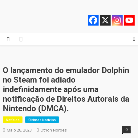
Skip
Quebrando o Controle
Quebrando o Controle
to
content
O lançamento do emulador Dolphin
no Steam foi adiado
indefinidamente após uma
notificação de Direitos Autorais da
Nintendo (DMCA).
Notícias
Últimas Notícias
0
Maio 28, 2023
Othon Norões