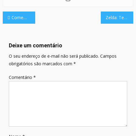
Navegação
Comemorando 25 anos, a franquia Dragon Quest Monsters está prestes a receber um novo jogo emocionante.
Zelda: Tears of the Kingdom, de acordo com relatos, apresenta desempenho inferior em modelos antigos do Nintendo Switch.
de
Post
Deixe um comentário
O seu endereço de e-mail não será publicado.
Campos
obrigatórios são marcados com
*
Comentário
*