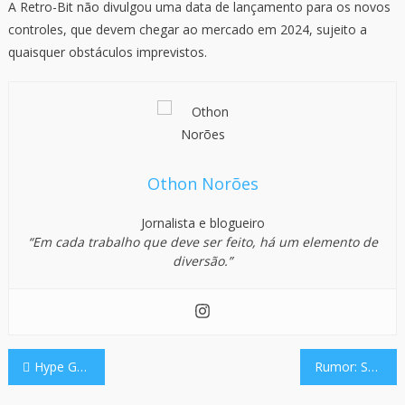
A Retro-Bit não divulgou uma data de lançamento para os novos
controles, que devem chegar ao mercado em 2024, sujeito a
quaisquer obstáculos imprevistos.
Othon Norões
Jornalista e blogueiro
“Em cada trabalho que deve ser feito, há um elemento de
diversão.”
Navegação
Hype Games, da Level Up, disponibiliza Super Mario Wonder para compra
Rumor: Sony vem trabalhando no PlayStation 5 Pro, a ser lançado em 2024
de