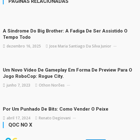
PÁGINAS RELACIONADAS
A Síndrome Do Big Brother: A Fadiga De Ser Assistido O
Tempo Todo
dezembro 16, 2025
Jose Maria Santiago Da Silva Junior
Um Novo Vídeo De Gameplay Em Forma De Preview Para O
Jogo RoboCop: Rogue City.
junho 7, 2023
Othon Norões
Por Um Punhado De Bits: Como Vender O Peixe
abril 17, 2024
Renato Degiovani
QOC NO X