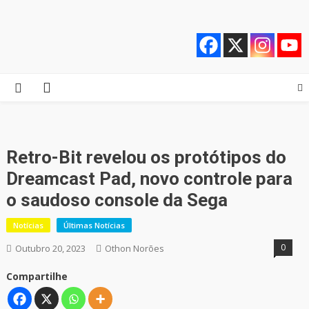
Skip
Quebrando o Controle
Quebrando o Controle
to
content
Retro-Bit revelou os protótipos do
Dreamcast Pad, novo controle para
o saudoso console da Sega
Notícias
Últimas Notícias
0
Outubro 20, 2023
Othon Norões
Compartilhe