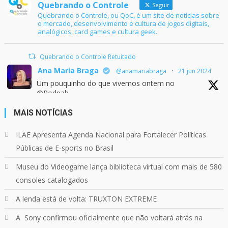
Quebrando o Controle
Seguir
Quebrando o Controle, ou QoC, é um site de notícias sobre
o mercado, desenvolvimento e cultura de jogos digitais,
analógicos, card games e cultura geek.
Quebrando o Controle Retuitado
Ana Maria Braga
@anamariabraga
·
21 jun 2024
Um pouquinho do que vivemos ontem no
@Podpah
MAIS NOTÍCIAS
24
1214
Twitter
ILAE Apresenta Agenda Nacional para Fortalecer Políticas
Públicas de E-sports no Brasil
Quebrando o Controle
@qocoficial
·
11 jun 2024
Museu do Videogame lança biblioteca virtual com mais de 580
Confira em nosso site o mais recente REVIEW de
consoles catalogados
Skull & Bones.
Mais em:
A lenda está de volta: TRUXTON EXTREME
https://buff.ly/3yPhDN2
A Sony confirmou oficialmente que não voltará atrás na