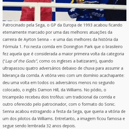
Patrocinado pela Sega, o GP da Europa de 1993 acabou ficando
eternamente marcado por uma das melhores atuações da
carreira de Ayrton Senna – e uma das melhores da história da
Fórmula 1. Foi nesta corrida em Donington Park que o brasileiro
fez aquela que é considerada a maior primeira volta da categoria
(“
Lap of the Gods”
, como os ingleses a batizaram), quando
ultrapassou quatro adversários debaixo de chuva para assumir a
liderança da corrida. A vitória veio com um domínio acachapante:
deu uma volta em todos os adversários menos no segundo
colocado, o inglês Damon Hill, da Williams. No pódio, o
tricampeão recebeu dois troféus: um tradicional da corrida e
outro oferecido pelo patrocinador, com o formato do Sonic.
Senna acabou estragando a festa da Sega, que queria a vitória de
um dos pilotos da Williams. Entretanto, a imagem ficou famosa e
segue sendo lembrada 32 anos depois.