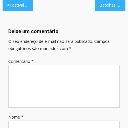
Navegação
Festival Jogatório reforça a Diversidade dos games indies do Brasil – Confira
Batalhas RV Station e Swordplay divertem o público no Anime Friends 2025
de
Post
Deixe um comentário
O seu endereço de e-mail não será publicado.
Campos
obrigatórios são marcados com
*
Comentário
*
Nome
*