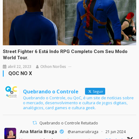
Street Fighter 6 Está Indo RPG Completo Com Seu Modo
World Tour.
abril 22, 2023
Othon Norões
QOC NO X
Quebrando o Controle
Seguir
Quebrando o Controle, ou QoC, é um site de notícias sobre
o mercado, desenvolvimento e cultura de jogos digitais,
analógicos, card games e cultura geek.
Quebrando o Controle Retuitado
Ana Maria Braga
@anamariabraga
·
21 jun 2024