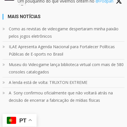
Um pouquinho do que vivemos ontem no
@Podpah
MAIS NOTÍCIAS
24
1214
Twitter
Como as revistas de videogame despertaram minha paixão
pelos jogos eletrônicos
Quebrando o Controle
@qocoficial
·
11 jun 2024
ILAE Apresenta Agenda Nacional para Fortalecer Políticas
Confira em nosso site o mais recente REVIEW de
Skull & Bones.
Públicas de E-sports no Brasil
Mais em:
https://buff.ly/3yPhDN2
Museu do Videogame lança biblioteca virtual com mais de 580
consoles catalogados
1
1
Twitter
A lenda está de volta: TRUXTON EXTREME
A Sony confirmou oficialmente que não voltará atrás na
Carregar mais
decisão de encerrar a fabricação de mídias físicas
PT