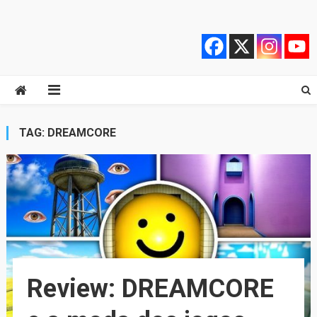
Skip
Quebrando o Controle
Quebrando o Controle
to
content
TAG:
DREAMCORE
Review: DREAMCORE