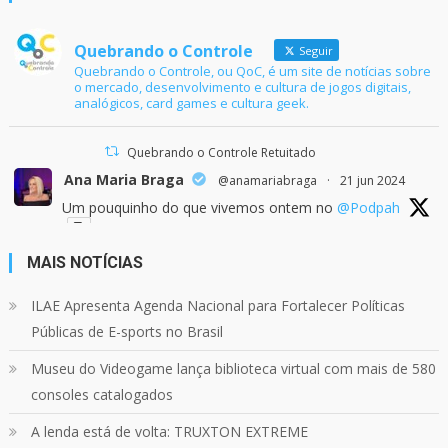
Quebrando o Controle
Seguir
Quebrando o Controle, ou QoC, é um site de notícias sobre
o mercado, desenvolvimento e cultura de jogos digitais,
analógicos, card games e cultura geek.
Quebrando o Controle Retuitado
Ana Maria Braga
@anamariabraga
·
21 jun 2024
Um pouquinho do que vivemos ontem no
@Podpah
MAIS NOTÍCIAS
24
1214
Twitter
ILAE Apresenta Agenda Nacional para Fortalecer Políticas
Públicas de E-sports no Brasil
Quebrando o Controle
@qocoficial
·
11 jun 2024
Museu do Videogame lança biblioteca virtual com mais de 580
Confira em nosso site o mais recente REVIEW de
Skull & Bones.
consoles catalogados
Mais em:
https://buff.ly/3yPhDN2
A lenda está de volta: TRUXTON EXTREME