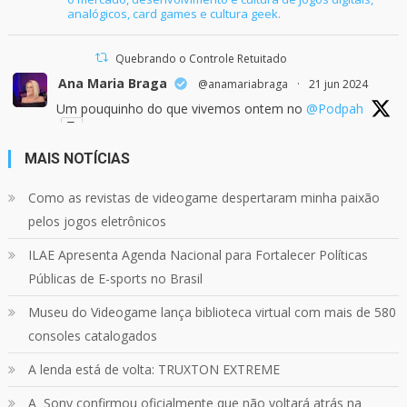
analógicos, card games e cultura geek.
Quebrando o Controle Retuitado
Ana Maria Braga
@anamariabraga
·
21 jun 2024
Um pouquinho do que vivemos ontem no
@Podpah
MAIS NOTÍCIAS
24
1214
Twitter
Como as revistas de videogame despertaram minha paixão
pelos jogos eletrônicos
Quebrando o Controle
@qocoficial
·
11 jun 2024
ILAE Apresenta Agenda Nacional para Fortalecer Políticas
Confira em nosso site o mais recente REVIEW de
Skull & Bones.
Públicas de E-sports no Brasil
Mais em:
https://buff.ly/3yPhDN2
Museu do Videogame lança biblioteca virtual com mais de 580
consoles catalogados
1
1
Twitter
A lenda está de volta: TRUXTON EXTREME
A Sony confirmou oficialmente que não voltará atrás na
Carregar mais