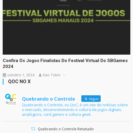
Confira Os Jogos Finalistas Do Festival Virtual Do SBGames
2024
outubro 1, 2024
Kao Tokio
QOC NO X
Quebrando o Controle
Seguir
Quebrando o Controle, ou QoC, é um site de notícias sobre
o mercado, desenvolvimento e cultura de jogos digitais,
analógicos, card games e cultura geek.
Quebrando o Controle Retuitado