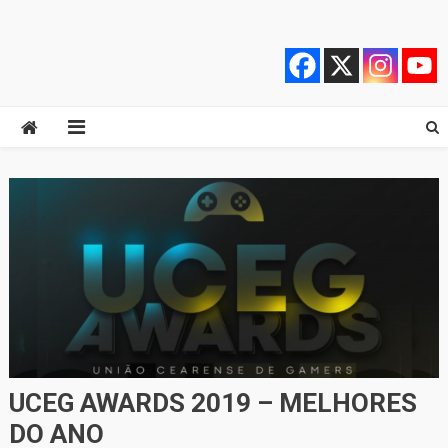
Skip
Quebrando o Controle
Quebrando o Controle
to
content
UCEG AWARDS 2019 – MELHORES
DO ANO