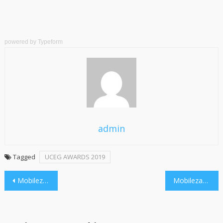
powered by
Typeform
admin
Tagged
UCEG AWARDS 2019
Navegação
Mobilezando 59 – Magic Pom
Mobilezando 60 – Gods of Boom!
de
Post