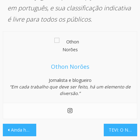
em português, e sua classificação indicativa
é livre para todos os públicos.
Othon Norões
Jornalista e blogueiro
“Em cada trabalho que deve ser feito, há um elemento de
diversão.”
Navegação
Ainda há possibilidade de ocorrer a edição de 2024 da E3.
TEVI: O Novo Metroidvania no Estilo Anime e com Mecânicas Bullet Hell poderá ser jogado no BIG Festival 2023.