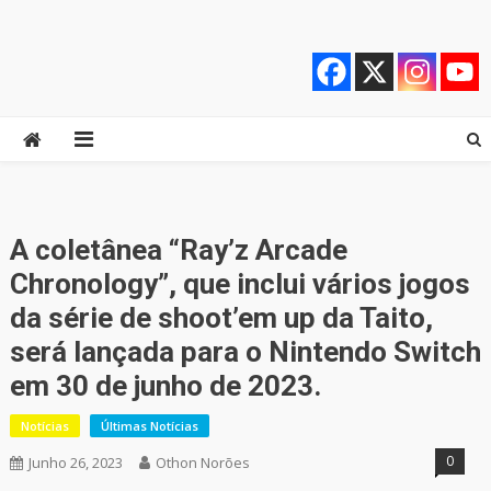
Skip
Quebrando o Controle
Quebrando o Controle
to
content
A coletânea “Ray’z Arcade
Chronology”, que inclui vários jogos
da série de shoot’em up da Taito,
será lançada para o Nintendo Switch
em 30 de junho de 2023.
Notícias
Últimas Notícias
0
Junho 26, 2023
Othon Norões