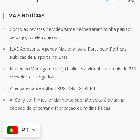
MAIS NOTÍCIAS
24
1214
Twitter
Como as revistas de videogame despertaram minha paixão
pelos jogos eletrônicos
Quebrando o Controle
@qocoficial
·
11 jun 2024
ILAE Apresenta Agenda Nacional para Fortalecer Políticas
Confira em nosso site o mais recente REVIEW de
Skull & Bones.
Públicas de E-sports no Brasil
Mais em:
https://buff.ly/3yPhDN2
Museu do Videogame lança biblioteca virtual com mais de 580
consoles catalogados
1
1
Twitter
A lenda está de volta: TRUXTON EXTREME
A Sony confirmou oficialmente que não voltará atrás na
Carregar mais
decisão de encerrar a fabricação de mídias físicas
PT