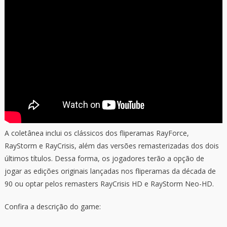
A coletânea inclui os clássicos dos fliperamas RayForce,
RayStorm e RayCrisis, além das versões remasterizadas dos dois
últimos títulos. Dessa forma, os jogadores terão a opção de
jogar as edições originais lançadas nos fliperamas da década de
90 ou optar pelos remasters RayCrisis HD e RayStorm Neo-HD.
Confira a descrição do game: