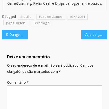
GameStorming, Rádio Geek e Drops de Jogos, entre outros.
Tagged
Brasília
Feira de Games
IGXP 2024
Jogos Digitais
Tecnologia
Navegação
Dungeons & Dragons 50 Anos: Playing at the World conta como tudo começou
Veja os games confirmados no Xbox Game Pass de fevereiro
de
Post
Deixe um comentário
O seu endereço de e-mail não será publicado.
Campos
obrigatórios são marcados com
*
Comentário
*