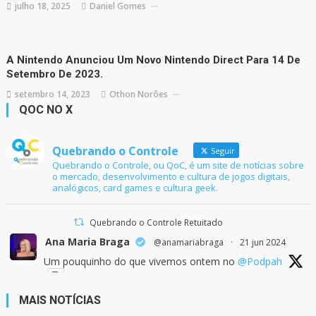
julho 18, 2025
Daniel Gomes
A Nintendo Anunciou Um Novo Nintendo Direct Para 14 De
Setembro De 2023.
setembro 14, 2023
Othon Norões
QOC NO X
Quebrando o Controle
Seguir
Quebrando o Controle, ou QoC, é um site de notícias sobre
o mercado, desenvolvimento e cultura de jogos digitais,
analógicos, card games e cultura geek.
Quebrando o Controle Retuitado
Ana Maria Braga
@anamariabraga
·
21 jun 2024
Um pouquinho do que vivemos ontem no
@Podpah
MAIS NOTÍCIAS
24
1214
Twitter