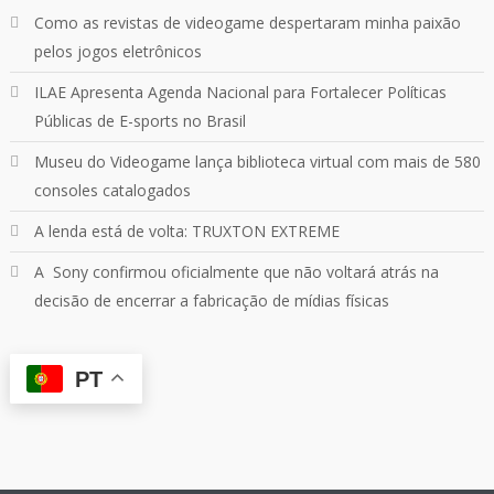
Como as revistas de videogame despertaram minha paixão
pelos jogos eletrônicos
Quebrando o Controle
@qocoficial
·
11 jun 2024
ILAE Apresenta Agenda Nacional para Fortalecer Políticas
Confira em nosso site o mais recente REVIEW de
Skull & Bones.
Públicas de E-sports no Brasil
Mais em:
https://buff.ly/3yPhDN2
Museu do Videogame lança biblioteca virtual com mais de 580
consoles catalogados
1
1
Twitter
A lenda está de volta: TRUXTON EXTREME
A Sony confirmou oficialmente que não voltará atrás na
Carregar mais
decisão de encerrar a fabricação de mídias físicas
PT