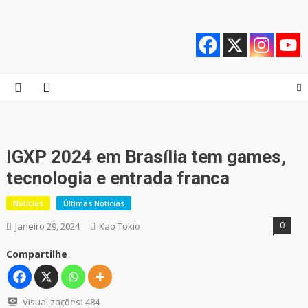
Skip
Quebrando o Controle
Quebrando o Controle
to
content
IGXP 2024 em Brasília tem games,
tecnologia e entrada franca
Notícias
Últimas Notícias
0
Janeiro 29, 2024
Kao Tokio
Compartilhe
Visualizações:
484