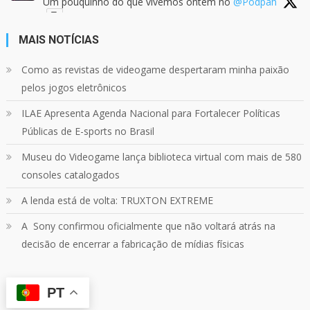
Um pouquinho do que vivemos ontem no
@Podpah
MAIS NOTÍCIAS
24
1214
Twitter
Como as revistas de videogame despertaram minha paixão
pelos jogos eletrônicos
Quebrando o Controle
@qocoficial
·
11 jun 2024
ILAE Apresenta Agenda Nacional para Fortalecer Políticas
Confira em nosso site o mais recente REVIEW de
Skull & Bones.
Públicas de E-sports no Brasil
Mais em:
https://buff.ly/3yPhDN2
Museu do Videogame lança biblioteca virtual com mais de 580
consoles catalogados
1
1
Twitter
A lenda está de volta: TRUXTON EXTREME
A Sony confirmou oficialmente que não voltará atrás na
Carregar mais
decisão de encerrar a fabricação de mídias físicas
PT