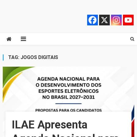
Skip
Quebrando o Controle
Quebrando o Controle
to
content
TAG:
JOGOS DIGITAIS
ILAE Apresenta