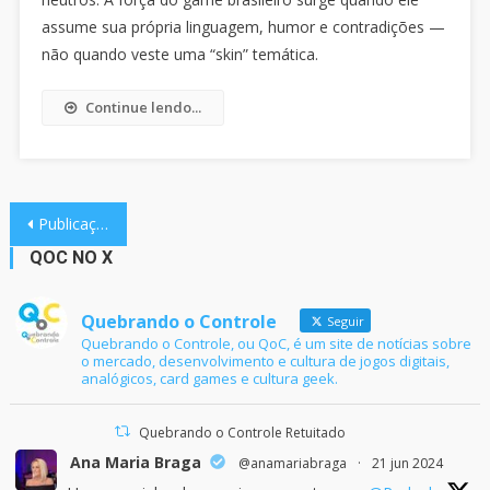
assume sua própria linguagem, humor e contradições —
não quando veste uma “skin” temática.
Continue lendo...
Navegação
Publicações mais antigas
por
QOC NO X
posts
Quebrando o Controle
Seguir
Quebrando o Controle, ou QoC, é um site de notícias sobre
o mercado, desenvolvimento e cultura de jogos digitais,
analógicos, card games e cultura geek.
Quebrando o Controle Retuitado
Ana Maria Braga
@anamariabraga
·
21 jun 2024