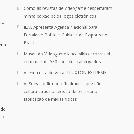
Um pouquinho do que vivemos
Como as revistas de videogame despertaram
ontem no
@Podpah
s
minha paixão pelos jogos eletrônicos
 de
24
1214
Twitter
ILAE Apresenta Agenda Nacional para
Fortalecer Políticas Públicas de E-sports no
Brasil
Quebrando o Controle
@qocoficial
·
rma
11 jun 2024
Museu do Videogame lança biblioteca virtual
Confira em nosso site o mais
com mais de 580 consoles catalogados
recente REVIEW de Skull & Bones.
Mais em:
A lenda está de volta: TRUXTON EXTREME
https://buff.ly/3yPhDN2
A Sony confirmou oficialmente que não
voltará atrás na decisão de encerrar a
1
1
Twitter
fabricação de mídias físicas
Carregar mais
 de
não