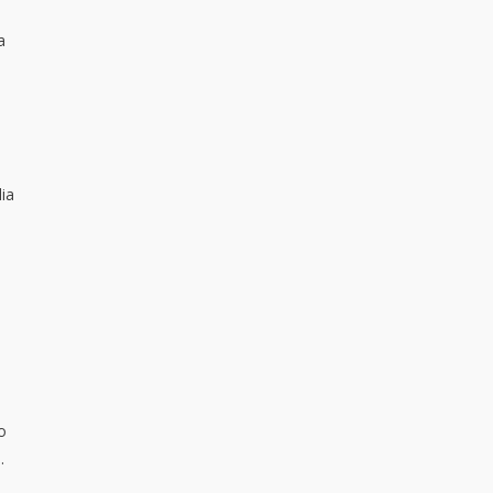
a
ia
o
.