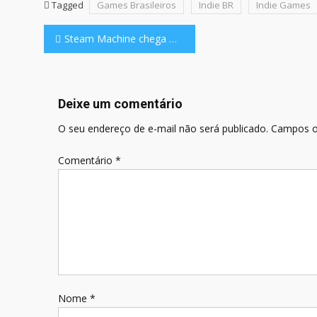
Tagged
Games Brasileiros
Indie BR
Indie Games
Navegação
Steam Machine chega mais cara que o previsto, e estoque limitado preocupa jogadores
de
Post
Deixe um comentário
O seu endereço de e-mail não será publicado.
Campos o
Comentário
*
Nome
*