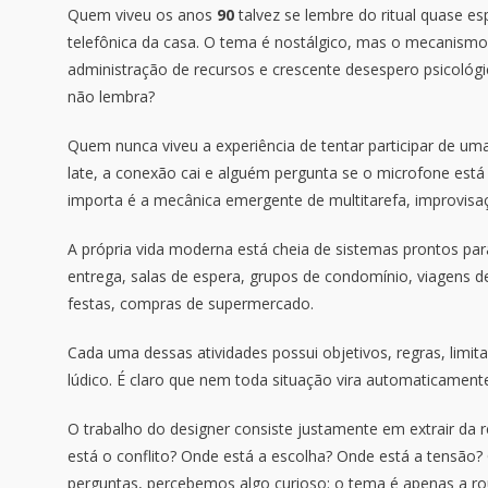
Quem viveu os anos
90
talvez se lembre do ritual quase es
telefônica da casa. O tema é nostálgico, mas o mecanismo 
administração de recursos e crescente desespero psicológi
não lembra?
Quem nunca viveu a experiência de tentar participar de um
late, a conexão cai e alguém pergunta se o microfone est
importa é a mecânica emergente de multitarefa, improvisaç
A própria vida moderna está cheia de sistemas prontos par
entrega, salas de espera, grupos de condomínio, viagens 
festas, compras de supermercado.
Cada uma dessas atividades possui objetivos, regras, limit
lúdico. É claro que nem toda situação vira automaticamen
O trabalho do designer consiste justamente em extrair da r
está o conflito? Onde está a escolha? Onde está a tensã
perguntas, percebemos algo curioso: o tema é apenas a r