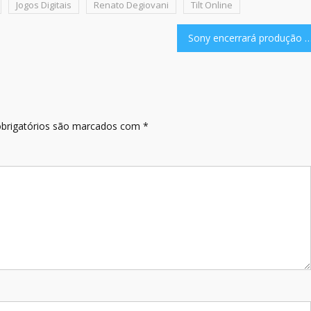
Jogos Digitais
Renato Degiovani
Tilt Online
Sony encerrará produção de mídias físicas no PlayStatio
brigatórios são marcados com
*