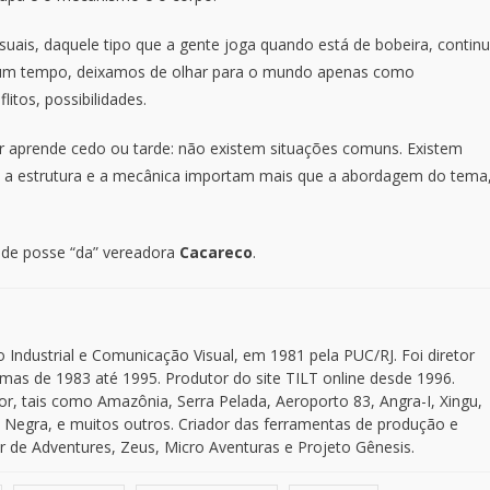
suais, daquele tipo que a gente joga quando está de bobeira, contin
algum tempo, deixamos de olhar para o mundo apenas como
itos, possibilidades.
 aprende cedo ou tarde: não existem situações comuns. Existem
: a estrutura e a mecânica importam mais que a abordagem do tema
ro de posse “da” vereadora
Cacareco
.
dustrial e Comunicação Visual, em 1981 pela PUC/RJ. Foi diretor
temas de 1983 até 1995. Produtor do site TILT online desde 1996.
r, tais como Amazônia, Serra Pelada, Aeroporto 83, Angra-I, Xingu,
 Negra, e muitos outros. Criador das ferramentas de produção e
 de Adventures, Zeus, Micro Aventuras e Projeto Gênesis.