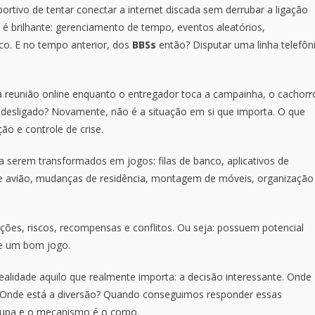
portivo de tentar conectar a internet discada sem derrubar a ligação
é brilhante: gerenciamento de tempo, eventos aleatórios,
co. E no tempo anterior, dos
BBSs
então? Disputar uma linha telefôn
a reunião online enquanto o entregador toca a campainha, o cachorr
á desligado? Novamente, não é a situação em si que importa. O que
ão e controle de crise.
a serem transformados em jogos: filas de banco, aplicativos de
de avião, mudanças de residência, montagem de móveis, organização
ações, riscos, recompensas e conflitos. Ou seja: possuem potencial
te um bom jogo.
ealidade aquilo que realmente importa: a decisão interessante. Onde
o? Onde está a diversão? Quando conseguimos responder essas
oupa e o mecanismo é o corpo.