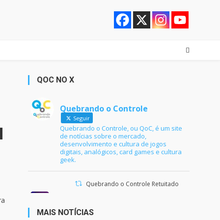
QOC NO X
Quebrando o Controle
Seguir
Quebrando o Controle, ou QoC, é um site
de notícias sobre o mercado,
desenvolvimento e cultura de jogos
digitais, analógicos, card games e cultura
geek.
Quebrando o Controle Retuitado
Ana Maria Braga
@anamariabraga
·
ra
21 jun 2024
MAIS NOTÍCIAS