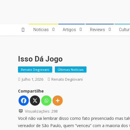
Skip
to
Quebrando o Controle
Quebrando o Controle
content
Notícias
Artigos
Reviews
Cultu
Isso Dá Jogo
Renato Degiovani
Últimas Notícias
Julho 1, 2026
Renato Degiovani
Compartilhe
Visualizações:
298
Você não vai lembrar disso como fato presenciado mas talv
vereador de São Paulo, quem “venceu” com a maioria dos v