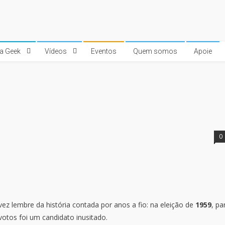
ra Geek
Vídeos
Eventos
Quem somos
Apoie
0
ez lembre da história contada por anos a fio: na eleição de
1959
, pa
otos foi um candidato inusitado.