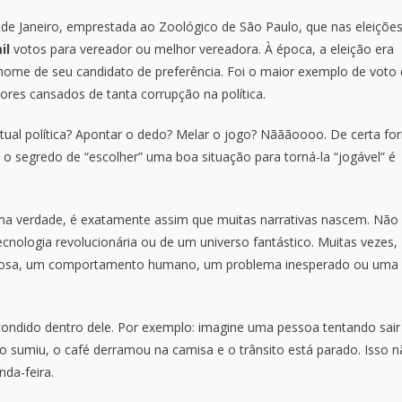
de Janeiro, emprestada ao Zoológico de São Paulo, que nas eleiçõe
il
votos para vereador ou melhor vereadora. À época, a eleição era
 nome de seu candidato de preferência. Foi o maior exemplo de voto
ores cansados de tanta corrupção na política.
atual política? Apontar o dedo? Melar o jogo? Nãããoooo. De certa fo
segredo de “escolher” uma boa situação para torná-la “jogável” é
na verdade, é exatamente assim que muitas narrativas nascem. Não
cnologia revolucionária ou de um universo fantástico. Muitas vezes,
curiosa, um comportamento humano, um problema inesperado ou uma
ondido dentro dele. Por exemplo: imagine uma pessoa tentando sair
o sumiu, o café derramou na camisa e o trânsito está parado. Isso 
nda-feira.