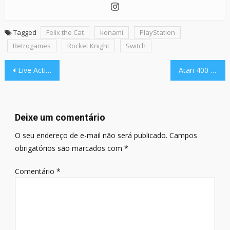
Tagged
Felix the Cat
konami
PlayStation
Retrogames
Rocket Knight
Switch
Navegação
Live Action de Tekken com Jackie Chan e Jet Li: canal diz o que deu errado
Atari 400 Mini, réplica reduzida do clássico de 1979, traz retrogames
de
Post
Deixe um comentário
O seu endereço de e-mail não será publicado.
Campos
obrigatórios são marcados com
*
Comentário
*