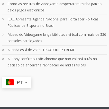
Como as revistas de videogame despertaram minha paixão
pelos jogos eletrônicos
Quebrando o Controle
@qocoficial
·
11 jun 2024
ILAE Apresenta Agenda Nacional para Fortalecer Políticas
Confira em nosso site o mais recente REVIEW de
Skull & Bones.
Públicas de E-sports no Brasil
Mais em:
https://buff.ly/3yPhDN2
Museu do Videogame lança biblioteca virtual com mais de 580
consoles catalogados
1
1
Twitter
A lenda está de volta: TRUXTON EXTREME
A Sony confirmou oficialmente que não voltará atrás na
Carregar mais
decisão de encerrar a fabricação de mídias físicas
PT