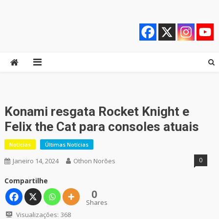
Skip
Quebrando o Controle
Quebrando o Controle
to
content
Konami resgata Rocket Knight e
Felix the Cat para consoles atuais
Notícias
Últimas Notícias
0
Janeiro 14, 2024
Othon Norões
Compartilhe
0
Shares
Visualizações:
368