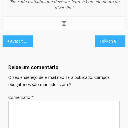
“Em cada trabalho que deve ser feito, há um elemento de
diversão.”
Navegação
Avatar: The Last Airbender: Quest for Balance chegará ao Nintendo Switch, PlayStation 5, PlayStation 4, Xbox One, Xbox Series X/S e PC em 16 de novembro de 2023..
Tekken 8 terá o retorno do famoso modo Tekken Ball.
de
Post
Deixe um comentário
O seu endereço de e-mail não será publicado.
Campos
obrigatórios são marcados com
*
Comentário
*