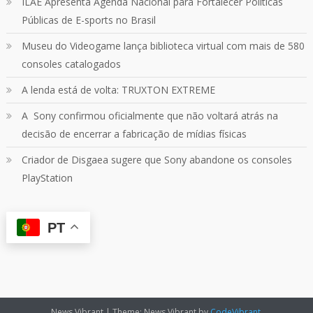
ILAE Apresenta Agenda Nacional para Fortalecer Políticas
Públicas de E-sports no Brasil
Quebrando o Controle
@qocoficial
·
11 jun 2024
Museu do Videogame lança biblioteca virtual com mais de 580
Confira em nosso site o mais recente REVIEW de
Skull & Bones.
consoles catalogados
Mais em:
https://buff.ly/3yPhDN2
A lenda está de volta: TRUXTON EXTREME
A Sony confirmou oficialmente que não voltará atrás na
1
1
Twitter
decisão de encerrar a fabricação de mídias físicas
Criador de Disgaea sugere que Sony abandone os consoles
Carregar mais
PlayStation
PT
News Vibrant
|
Theme: News Vibrant by
CodeVibrant
.