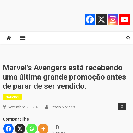
Skip
Quebrando o Controle
Quebrando o Controle
to
content
Marvel’s Avengers está recebendo
uma última grande promoção antes
de parar de ser vendido.
Notícias
0
Setembro 23, 2023
Othon Norões
Compartilhe
0
Shares