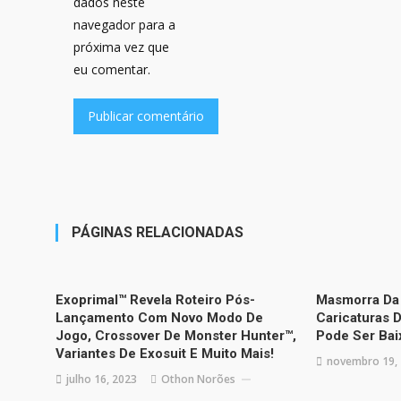
dados neste
navegador para a
próxima vez que
eu comentar.
PÁGINAS RELACIONADAS
Exoprimal™ Revela Roteiro Pós-
Masmorra Da
Lançamento Com Novo Modo De
Caricaturas D
Jogo, Crossover De Monster Hunter™,
Pode Ser Bai
Variantes De Exosuit E Muito Mais!
novembro 19,
julho 16, 2023
Othon Norões