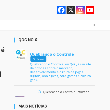
QOC NO X
 é
Quebrando o Controle
Seguir
Quebrando o Controle, ou QoC, é um site
de notícias sobre o mercado,
desenvolvimento e cultura de jogos
digitais, analógicos, card games e cultura
geek.
Quebrando o Controle Retuitado
Ana Maria Braga
@anamariabraga
·
21 jun 2024
MAIS NOTÍCIAS