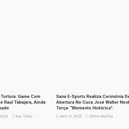
 Tortura: Game Com
Sana E-Sports Realiza Cerimônia D
e Raul Tabajara, Ainda
Abertura No Cuca José Walter Nes
xado
Terça: “Momento Histórico”.
 2024
Kao Tokio
abril 12, 2023
Othon Norões