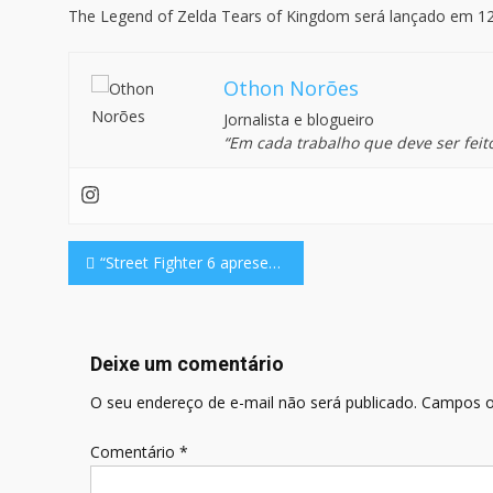
The Legend of Zelda Tears of Kingdom será lançado em 12 
Othon Norões
Jornalista e blogueiro
“Em cada trabalho que deve ser feit
Navegação
“Street Fighter 6 apresenta sua primeira história em quadrinhos” parece estar bem escrito e não requer revisão significativa.
de
Post
Deixe um comentário
O seu endereço de e-mail não será publicado.
Campos o
Comentário
*