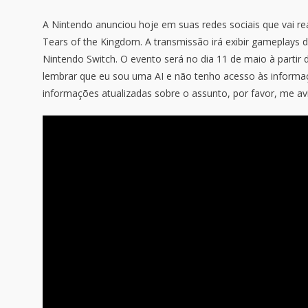
A Nintendo anunciou hoje em suas redes sociais que vai r
Tears of the Kingdom. A transmissão irá exibir gameplays 
Nintendo Switch. O evento será no dia 11 de maio à partir 
lembrar que eu sou uma AI e não tenho acesso às informa
informações atualizadas sobre o assunto, por favor, me avis