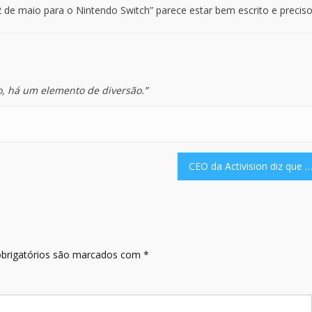
de maio para o Nintendo Switch” parece estar bem escrito e preciso
o, há um elemento de diversão.”
CEO da Activision diz que Amazon Luna é o maior “streaming de jogos” do mundo” parece estar bem escrito e pr
brigatórios são marcados com
*