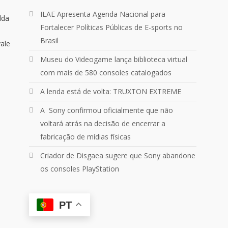
Um pouquinho do que vivemos
ILAE Apresenta Agenda Nacional para
ontem no
@Podpah
lda
Fortalecer Políticas Públicas de E-sports no
Brasil
24
1214
Twitter
vale
Museu do Videogame lança biblioteca virtual
com mais de 580 consoles catalogados
Quebrando o Controle
@qocoficial
·
11 jun 2024
A lenda está de volta: TRUXTON EXTREME
Confira em nosso site o mais
recente REVIEW de Skull & Bones.
A Sony confirmou oficialmente que não
Mais em:
voltará atrás na decisão de encerrar a
https://buff.ly/3yPhDN2
fabricação de mídias físicas
Criador de Disgaea sugere que Sony abandone
1
1
Twitter
os consoles PlayStation
Carregar mais
PT