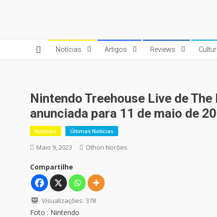
Skip
to
Quebrando o Controle
Quebrando o Controle
content
Notícias
Artigos
Reviews
Cultu
Nintendo Treehouse Live de The 
anunciada para 11 de maio de 20
Notícias
Últimas Notícias
Maio 9, 2023
Othon Norões
Compartilhe
Visualizações:
378
Foto : Nintendo