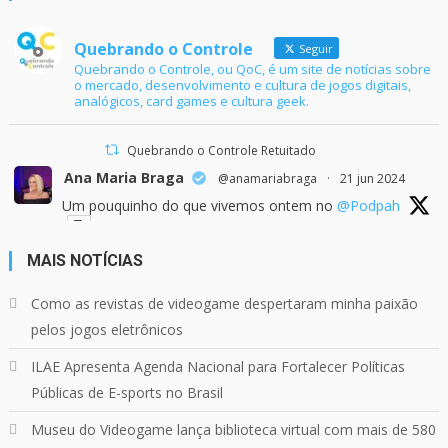
Quebrando o Controle
Seguir
Quebrando o Controle, ou QoC, é um site de notícias sobre
o mercado, desenvolvimento e cultura de jogos digitais,
analógicos, card games e cultura geek.
Quebrando o Controle Retuitado
Ana Maria Braga
@anamariabraga
·
21 jun 2024
Um pouquinho do que vivemos ontem no
@Podpah
MAIS NOTÍCIAS
24
1214
Twitter
Como as revistas de videogame despertaram minha paixão
pelos jogos eletrônicos
Quebrando o Controle
@qocoficial
·
11 jun 2024
ILAE Apresenta Agenda Nacional para Fortalecer Políticas
Confira em nosso site o mais recente REVIEW de
Skull & Bones.
Públicas de E-sports no Brasil
Mais em:
https://buff.ly/3yPhDN2
Museu do Videogame lança biblioteca virtual com mais de 580