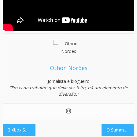
Othon Norões
Jornalista e blogueiro
“Em cada trabalho que deve ser feito, há um elemento de
diversão.”
Navegação
Xbox Series S enfrenta restrições de VRAM semelhantes às GPUs de 8GB.
O Summer Game Fest 2023, evento virtual de jogos que acontece em junho, anunciou a participação de mais de 40 empresas parceiras.