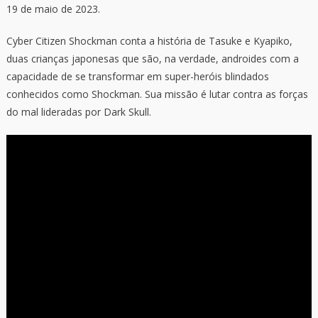
19 de maio de 2023.
Cyber Citizen Shockman conta a história de Tasuke e Kyapiko,
duas crianças japonesas que são, na verdade, androides com a
capacidade de se transformar em super-heróis blindados
conhecidos como Shockman. Sua missão é lutar contra as forças
do mal lideradas por Dark Skull.