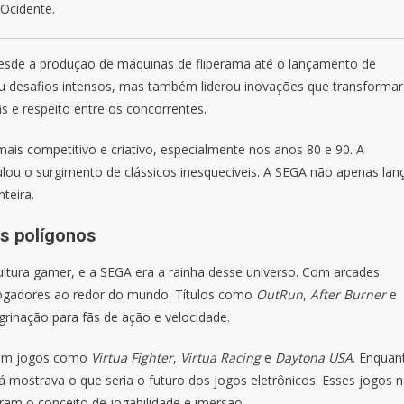
 Ocidente.
esde a produção de máquinas de fliperama até o lançamento de
ou desafios intensos, mas também liderou inovações que transforma
s e respeito entre os concorrentes.
ais competitivo e criativo, especialmente nos anos 80 e 90. A
ulou o surgimento de clássicos inesquecíveis. A SEGA não apenas lan
teira.
os polígonos
ltura gamer, e a SEGA era a rainha desse universo. Com arcades
 jogadores ao redor do mundo. Títulos como
OutRun
,
After Burner
e
rinação para fãs de ação e velocidade.
s em jogos como
Virtua Fighter
,
Virtua Racing
e
Daytona USA
. Enquan
 mostrava o que seria o futuro dos jogos eletrônicos. Esses jogos 
am o conceito de jogabilidade e imersão.