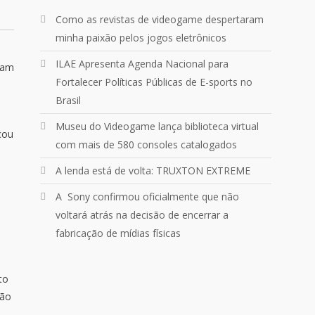
Um pouquinho do que vivemos
ontem no @Podpah
Como as revistas de videogame despertaram
minha paixão pelos jogos eletrônicos
ILAE Apresenta Agenda Nacional para
24
1214
Twitter
ram
Fortalecer Políticas Públicas de E-sports no
Brasil
Quebrando o Controle
@qocoficial
·
11 jun 2024
Museu do Videogame lança biblioteca virtual
çou
Confira em nosso site o mais
com mais de 580 consoles catalogados
recente REVIEW de Skull & Bones.
Mais em:
A lenda está de volta: TRUXTON EXTREME
https://buff.ly/3yPhDN2
A Sony confirmou oficialmente que não
voltará atrás na decisão de encerrar a
1
1
Twitter
fabricação de mídias físicas
Carregar mais
to
não