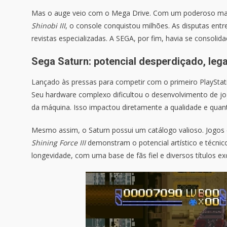
Mas o auge veio com o Mega Drive. Com um poderoso mar
Shinobi III
, o console conquistou milhões. As disputas ent
revistas especializadas. A SEGA, por fim, havia se consoli
Sega Saturn: potencial desperdiçado, le
Lançado às pressas para competir com o primeiro PlaySta
Seu hardware complexo dificultou o desenvolvimento de jog
da máquina. Isso impactou diretamente a qualidade e quanti
Mesmo assim, o Saturn possui um catálogo valioso. Jogo
Shining Force III
demonstram o potencial artístico e técnic
longevidade, com uma base de fãs fiel e diversos títulos exc