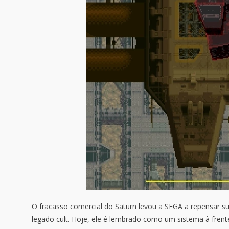
O fracasso comercial do Saturn levou a SEGA a repensar s
legado cult. Hoje, ele é lembrado como um sistema à fren