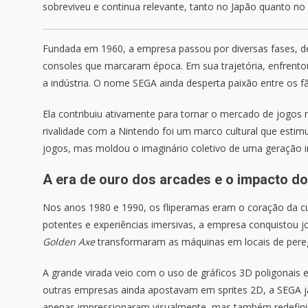
sobreviveu e continua relevante, tanto no Japão quanto no
Fundada em 1960, a empresa passou por diversas fases, d
consoles que marcaram época. Em sua trajetória, enfrent
a indústria. O nome SEGA ainda desperta paixão entre os fã
Ela contribuiu ativamente para tornar o mercado de jogos m
rivalidade com a Nintendo foi um marco cultural que estim
jogos, mas moldou o imaginário coletivo de uma geração in
A era de ouro dos arcades e o impacto d
Nos anos 1980 e 1990, os fliperamas eram o coração da cu
potentes e experiências imersivas, a empresa conquistou
Golden Axe
transformaram as máquinas em locais de pereg
A grande virada veio com o uso de gráficos 3D poligonai
outras empresas ainda apostavam em sprites 2D, a SEGA já
apenas impressionaram visualmente, mas também redefinir