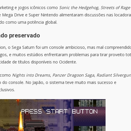
keting e jogos icônicos como
Sonic the Hedgehog
,
Streets of Rage
re Mega Drive e Super Nintendo alimentaram discussões nas locadora
dado como uma potência global.
gado preservado
tion, o Sega Saturn foi um console ambicioso, mas mal compreendid
os, e muitos estúdios enfrentaram problemas para tirar proveito tot
dade de títulos disponíveis no Ocidente.
s como
Nights into Dreams
,
Panzer Dragoon Saga
,
Radiant Silvergu
o do console. No Japão, o sistema teve muito mais sucesso e
lusivos.