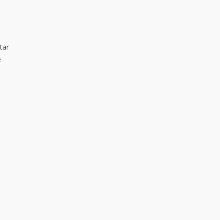
tar
é