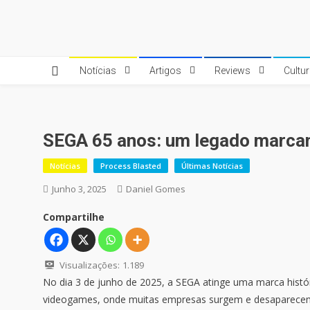
Skip
to
Quebrando o Controle
Quebrando o Controle
content
Notícias
Artigos
Reviews
Cultu
SEGA 65 anos: um legado marca
Notícias
Process Blasted
Últimas Notícias
Junho 3, 2025
Daniel Gomes
Compartilhe
Visualizações:
1.189
No dia 3 de junho de 2025, a SEGA atinge uma marca histór
videogames, onde muitas empresas surgem e desaparecem