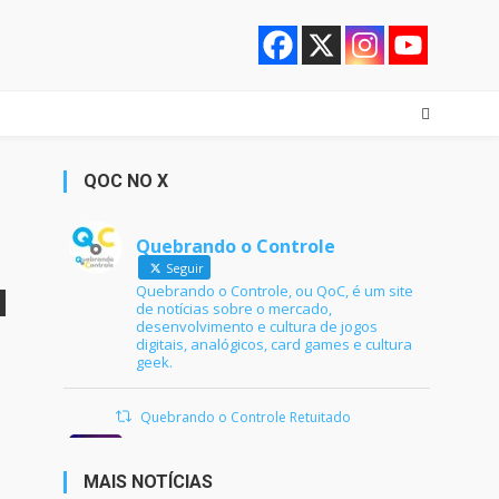
QOC NO X
Quebrando o Controle
Seguir
Quebrando o Controle, ou QoC, é um site
de notícias sobre o mercado,
desenvolvimento e cultura de jogos
digitais, analógicos, card games e cultura
geek.
Quebrando o Controle Retuitado
Ana Maria Braga
@anamariabraga
·
21 jun 2024
MAIS NOTÍCIAS