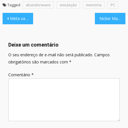
Tagged
abandonware
emulação
memória
PC
Navegação
Meta vai usar seus dados [sem pedir] para treinar IA de Facebook e Instagram
Nickie Maxine, do Sidia e Women Game Jam, está no Control Break
de
Post
Deixe um comentário
O seu endereço de e-mail não será publicado.
Campos
obrigatórios são marcados com
*
Comentário
*