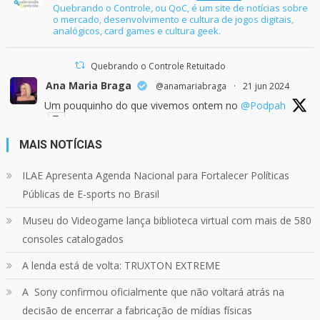
Quebrando o Controle, ou QoC, é um site de notícias sobre
o mercado, desenvolvimento e cultura de jogos digitais,
analógicos, card games e cultura geek.
Quebrando o Controle Retuitado
Ana Maria Braga
@anamariabraga
·
21 jun 2024
Um pouquinho do que vivemos ontem no
@Podpah
MAIS NOTÍCIAS
24
1214
Twitter
ILAE Apresenta Agenda Nacional para Fortalecer Políticas
Públicas de E-sports no Brasil
Quebrando o Controle
@qocoficial
·
11 jun 2024
Museu do Videogame lança biblioteca virtual com mais de 580
Confira em nosso site o mais recente REVIEW de
Skull & Bones.
consoles catalogados
Mais em:
https://buff.ly/3yPhDN2
A lenda está de volta: TRUXTON EXTREME
A Sony confirmou oficialmente que não voltará atrás na
1
1
Twitter
decisão de encerrar a fabricação de mídias físicas