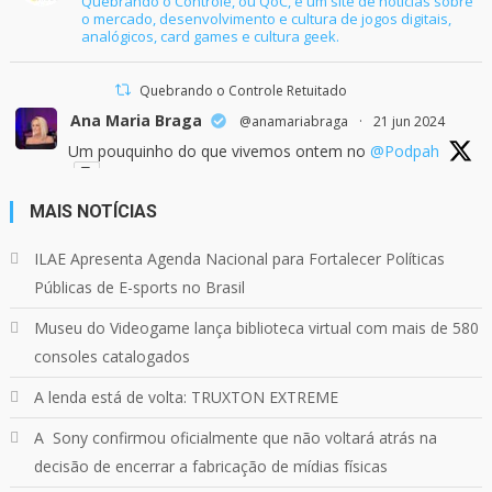
Quebrando o Controle, ou QoC, é um site de notícias sobre
o mercado, desenvolvimento e cultura de jogos digitais,
analógicos, card games e cultura geek.
Quebrando o Controle Retuitado
Ana Maria Braga
@anamariabraga
·
21 jun 2024
Um pouquinho do que vivemos ontem no
@Podpah
MAIS NOTÍCIAS
24
1214
Twitter
ILAE Apresenta Agenda Nacional para Fortalecer Políticas
Públicas de E-sports no Brasil
Quebrando o Controle
@qocoficial
·
11 jun 2024
Museu do Videogame lança biblioteca virtual com mais de 580
Confira em nosso site o mais recente REVIEW de
Skull & Bones.
consoles catalogados
Mais em:
https://buff.ly/3yPhDN2
A lenda está de volta: TRUXTON EXTREME
A Sony confirmou oficialmente que não voltará atrás na
1
1
Twitter
decisão de encerrar a fabricação de mídias físicas