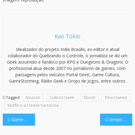
Kao Tokio
Idealizador do projeto Indie Brasilis, ex-editor e atual
colaborador do Quebrando o Controle, o jornalista se diz um
Geek assumido e fanático por RPG e Dungeons & Dragons. O
profissional atua desde 2007 no jornalismo de games, com
passagens pelos veículos Portal GeeK, Game Cultura,
GameStorming, Rádio Geek e Drops de Jogos, entre outros.
Tagged
Amazon
Cultura Geek
Ebook
Flow Games
Muffin e a Cidade Fantasma
Navegação
Game + Arte + Cultura + Comunidade? Sim, por favor!
O tempo não passa. Ele nos transforma.
de