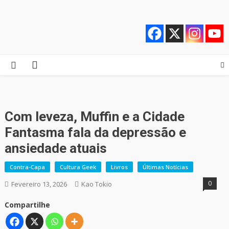
Skip
Quebrando o Controle
Quebrando o Controle
to
content
Com leveza, Muffin e a Cidade
Fantasma fala da depressão e
ansiedade atuais
Contra-Capa
Cultura Geek
Livros
Últimas Notícias
0
Fevereiro 13, 2026
Kao Tokio
Compartilhe