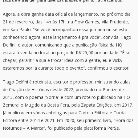
fácil de entender para diversas idades e perfis”, acrescentou.
Agora, a obra ganha data oficial de lançamento, no próximo dia
21 de fevereiro, das 14h às 17h, na Flow Games, Vila Prudente,
em São Paulo. “Se você acompanhou essa jornada ou se está
conhecendo agora, esse lançamento é pra você”, convida Tiago
Delfini, o autor, comunicando que a publicação física da HQ
estará à venda no local ao preço de R$ 25,00 por unidade. “É só
chegar, garantir a sua e trocar ideia com a gente, eu e Vicky
estaremos por lá durante todo o evento”, confirmou o escritor.
Tiago Delfini é roteirista, escritor e professor, ministrando aulas
de Criação de Histórias desde 2022, premiado no Poetize de
2013, com o poema “Sorria” e com um roteiro publicado na HQ
Zemurai o Mugido da Besta Fera, pela Zapata Edições, em 2017.
Já publicou em várias antologias para Cartola Editora e Darda
Editora entre 2014 e 2021. Em 2020, seu primeiro livro, “Hora dos
Noturnos – A Marca”, foi publicado pela plataforma PerSe.