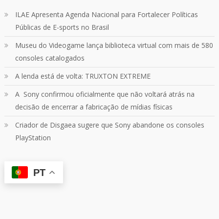
24
1214
Twitter
ILAE Apresenta Agenda Nacional para Fortalecer Políticas
Públicas de E-sports no Brasil
Quebrando o Controle
@qocoficial
·
11 jun 2024
Museu do Videogame lança biblioteca virtual com mais de 580
Confira em nosso site o mais recente REVIEW de
Skull & Bones.
consoles catalogados
Mais em:
https://buff.ly/3yPhDN2
A lenda está de volta: TRUXTON EXTREME
A Sony confirmou oficialmente que não voltará atrás na
1
1
Twitter
decisão de encerrar a fabricação de mídias físicas
Criador de Disgaea sugere que Sony abandone os consoles
Carregar mais
PlayStation
PT