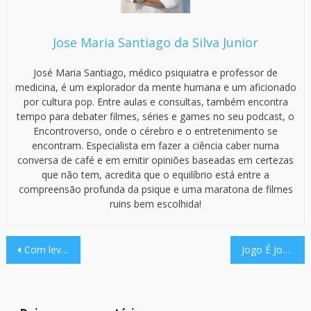
Jose Maria Santiago da Silva Junior
José Maria Santiago, médico psiquiatra e professor de
medicina, é um explorador da mente humana e um aficionado
por cultura pop. Entre aulas e consultas, também encontra
tempo para debater filmes, séries e games no seu podcast, o
Encontroverso, onde o cérebro e o entretenimento se
encontram. Especialista em fazer a ciência caber numa
conversa de café e em emitir opiniões baseadas em certezas
que não tem, acredita que o equilíbrio está entre a
compreensão profunda da psique e uma maratona de filmes
ruins bem escolhida!
Navegação
Com leveza, Muffin e a Cidade Fantasma fala da depressão e ansiedade atuais
Jogo É Jogo!
de
Post