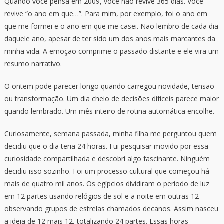
Quando você pensa em 2009, você não revive 365 dias. Você
revive “o ano em que…”. Para mim, por exemplo, foi o ano em
que me formei e o ano em que me casei. Não lembro de cada dia
daquele ano, apesar de ter sido um dos anos mais marcantes da
minha vida. A emoção comprime o passado distante e ele vira um
resumo narrativo.
O ontem pode parecer longo quando carregou novidade, tensão
ou transformação. Um dia cheio de decisões difíceis parece maior
quando lembrado. Um mês inteiro de rotina automática encolhe.
Curiosamente, semana passada, minha filha me perguntou quem
decidiu que o dia teria 24 horas. Fui pesquisar movido por essa
curiosidade compartilhada e descobri algo fascinante. Ninguém
decidiu isso sozinho. Foi um processo cultural que começou há
mais de quatro mil anos. Os egípcios dividiram o período de luz
em 12 partes usando relógios de sol e a noite em outras 12
observando grupos de estrelas chamados decanos. Assim nasceu
a ideia de 12 mais 12, totalizando 24 partes. Essas horas