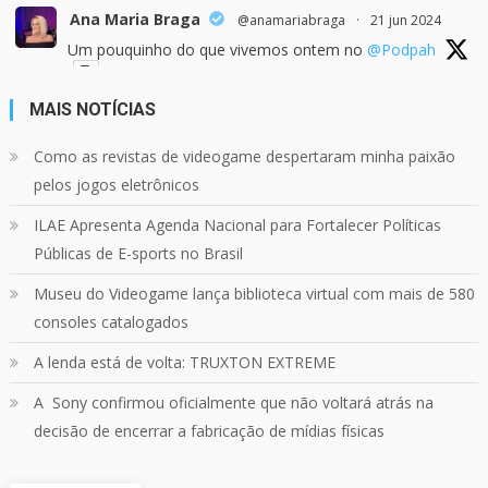
Ana Maria Braga
@anamariabraga
·
21 jun 2024
Um pouquinho do que vivemos ontem no
@Podpah
MAIS NOTÍCIAS
24
1214
Twitter
Como as revistas de videogame despertaram minha paixão
pelos jogos eletrônicos
Quebrando o Controle
@qocoficial
·
11 jun 2024
ILAE Apresenta Agenda Nacional para Fortalecer Políticas
Confira em nosso site o mais recente REVIEW de
Skull & Bones.
Públicas de E-sports no Brasil
Mais em:
https://buff.ly/3yPhDN2
Museu do Videogame lança biblioteca virtual com mais de 580
consoles catalogados
1
1
Twitter
A lenda está de volta: TRUXTON EXTREME
A Sony confirmou oficialmente que não voltará atrás na
Carregar mais
decisão de encerrar a fabricação de mídias físicas