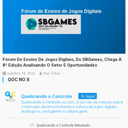
Fórum De Ensino De Jogos Digitais, Do SBGames, Chega À
8ª Edição Analisando O Setor E Oportunidades
outubro 16, 2023
Kao Tokio
QOC NO X
Quebrando o Controle
Seguir
Quebrando o Controle, ou QoC, é um site de notícias sobre
o mercado, desenvolvimento e cultura de jogos digitais,
analógicos, card games e cultura geek.
Quebrando o Controle Retuitado