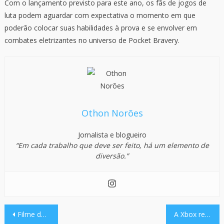
Com o lançamento previsto para este ano, os fãs de jogos de
luta podem aguardar com expectativa o momento em que
poderão colocar suas habilidades à prova e se envolver em
combates eletrizantes no universo de Pocket Bravery.
Othon Norões
Jornalista e blogueiro
“Em cada trabalho que deve ser feito, há um elemento de
diversão.”
Navegação
Filme de Johnny Cage é anunciado: Mortal Kombat Legends.
A Xbox revelou seis designs personalizados do Xbox Series X em colaboração com a Porsche.