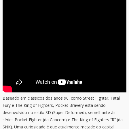
Baseado em clássicos dos anos 90, como Street Fighter, Fatal
Fury e The King of Fighters, Pocket Bravery está sendo
desenvolvido no estilo SD (Super Deformed), semelhante às
séries Pocket Fighter (da Capcom) e The King of Fighters “R” (da
SNK). Uma curiosidade é que atualmente metade do capital