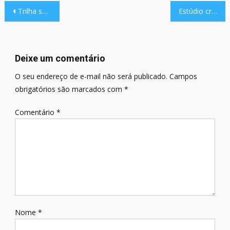
Navegação
Trilha sonora de Caverna do Dragão está de graça para ouvir e baixar
Estúdio criador de RPG convencional produz o primeiro game, Joanni
de
Post
Deixe um comentário
O seu endereço de e-mail não será publicado.
Campos
obrigatórios são marcados com
*
Comentário
*
Nome
*