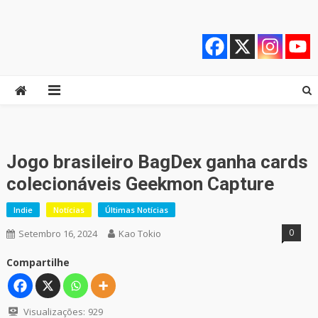
Skip
Quebrando o Controle
Quebrando o Controle
to
content
Jogo brasileiro BagDex ganha cards
colecionáveis Geekmon Capture
Indie
Notícias
Últimas Notícias
0
Setembro 16, 2024
Kao Tokio
Compartilhe
Visualizações:
929