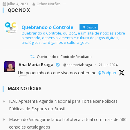
julho 4, 2023
Othon Norões
QOC NO X
Quebrando o Controle
Seguir
Quebrando o Controle, ou QoC, é um site de notícias sobre
o mercado, desenvolvimento e cultura de jogos digitais,
analógicos, card games e cultura geek.
Quebrando o Controle Retuitado
Ana Maria Braga
@anamariabraga
·
21 jun 2024
Um pouquinho do que vivemos ontem no
@Podpah
MAIS NOTÍCIAS
24
1214
Twitter
ILAE Apresenta Agenda Nacional para Fortalecer Políticas
Públicas de E-sports no Brasil
Quebrando o Controle
@qocoficial
·
11 jun 2024
Museu do Videogame lança biblioteca virtual com mais de 580
Confira em nosso site o mais recente REVIEW de
Skull & Bones.
consoles catalogados