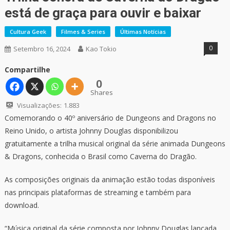
está de graça para ouvir e baixar
Cultura Geek
Filmes & Series
Últimas Notícias
0
Setembro 16, 2024
Kao Tokio
Compartilhe
0
Shares
Visualizações:
1.883
Comemorando o 40º aniversário de Dungeons and Dragons no
Reino Unido, o artista Johnny Douglas disponibilizou
gratuitamente a trilha musical original da série animada Dungeons
& Dragons, conhecida o Brasil como Caverna do Dragão.
As composições originais da animação estão todas disponíveis
nas principais plataformas de streaming e também para
download.
“Música original da série composta por Johnny Douglas lançada