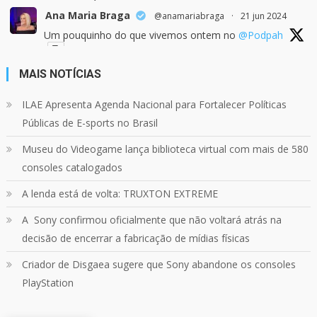
Ana Maria Braga
@anamariabraga
·
21 jun 2024
Um pouquinho do que vivemos ontem no
@Podpah
MAIS NOTÍCIAS
24
1214
Twitter
ILAE Apresenta Agenda Nacional para Fortalecer Políticas
Públicas de E-sports no Brasil
Quebrando o Controle
@qocoficial
·
11 jun 2024
Museu do Videogame lança biblioteca virtual com mais de 580
Confira em nosso site o mais recente REVIEW de
Skull & Bones.
consoles catalogados
Mais em:
https://buff.ly/3yPhDN2
A lenda está de volta: TRUXTON EXTREME
A Sony confirmou oficialmente que não voltará atrás na
1
1
Twitter
decisão de encerrar a fabricação de mídias físicas
Criador de Disgaea sugere que Sony abandone os consoles
Carregar mais
PlayStation