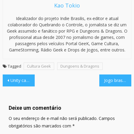
Kao Tokio
Idealizador do projeto Indie Brasilis, ex-editor e atual
colaborador do Quebrando o Controle, o jornalista se diz um
Geek assumido e fanático por RPG e Dungeons & Dragons. O
profissional atua desde 2007 no jornalismo de games, com
passagens pelos veículos Portal GeeK, Game Cultura,
GameStorming, Rádio Geek e Drops de Jogos, entre outros.
Tagged
Cultura Geek
Dungoens & Dragons
Navegação
Unity cancela ‘Runtime Fee’, sua polêmica taxa de tempo de execução
Jogo brasileiro BagDex ganha cards colecionáveis Geekmon Capture
de
Post
Deixe um comentário
O seu endereço de e-mail não será publicado.
Campos
obrigatórios são marcados com
*