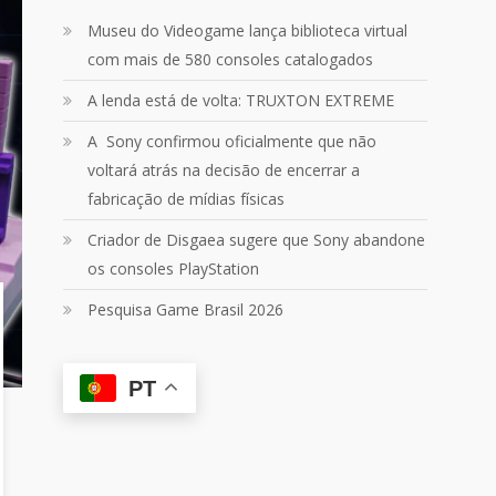
Um pouquinho do que vivemos
Museu do Videogame lança biblioteca virtual
ontem no
@Podpah
com mais de 580 consoles catalogados
24
1214
Twitter
A lenda está de volta: TRUXTON EXTREME
A Sony confirmou oficialmente que não
Quebrando o Controle
@qocoficial
·
voltará atrás na decisão de encerrar a
11 jun 2024
fabricação de mídias físicas
Confira em nosso site o mais
recente REVIEW de Skull & Bones.
Criador de Disgaea sugere que Sony abandone
Mais em:
os consoles PlayStation
https://buff.ly/3yPhDN2
Pesquisa Game Brasil 2026
1
1
Twitter
PT
Carregar mais