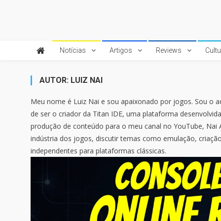
Skip
to
Quebrando o Controle
Quebrando o Controle
content
Notícias
Artigos
Reviews
Cult
AUTOR:
LUIZ NAI
Meu nome é Luiz Nai e sou apaixonado por jogos. Sou o a
de ser o criador da Titan IDE, uma plataforma desenvolvi
produção de conteúdo para o meu canal no YouTube, Nai Ad
indústria dos jogos, discutir temas como emulação, criaç
independentes para plataformas clássicas.