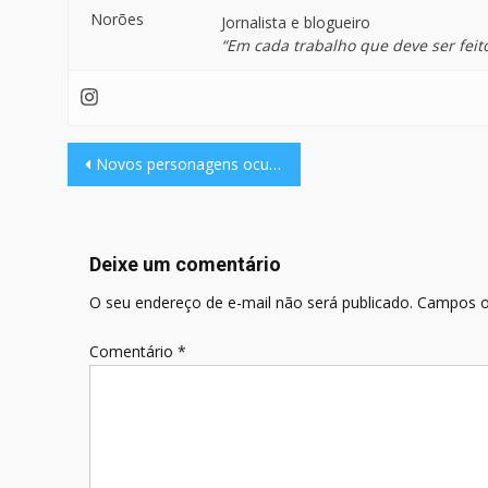
Jornalista e blogueiro
“Em cada trabalho que deve ser feit
Navegação
Novos personagens ocultos foram descobertos na NBA Jam Tournament Edition no Sega Saturn. Os personagens foram descobertos pelo YouTuber “Completionator”.
de
Post
Deixe um comentário
O seu endereço de e-mail não será publicado.
Campos o
Comentário
*