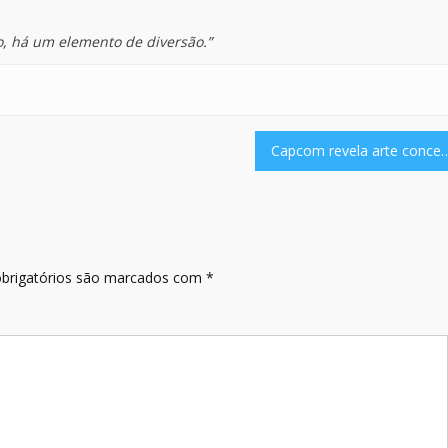
o, há um elemento de diversão.”
Capcom revela arte conceitual e storyboard em desenvolvimento para a animação d
brigatórios são marcados com
*