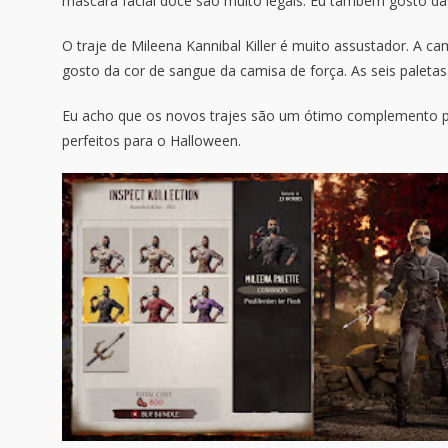
máscara facial doce são muito legais. Eu também gosto das
O traje de Mileena Kannibal Killer é muito assustador. A 
gosto da cor de sangue da camisa de força. As seis paletas
Eu acho que os novos trajes são um ótimo complemento par
perfeitos para o Halloween.