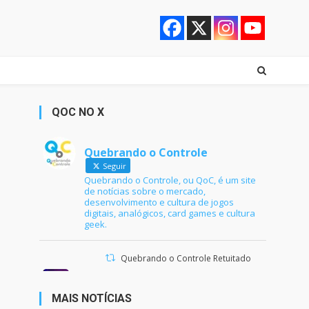
QOC NO X
Quebrando o Controle
Seguir
Quebrando o Controle, ou QoC, é um site
de notícias sobre o mercado,
desenvolvimento e cultura de jogos
digitais, analógicos, card games e cultura
geek.
Quebrando o Controle Retuitado
Ana Maria Braga
@anamariabraga
·
21 jun 2024
MAIS NOTÍCIAS