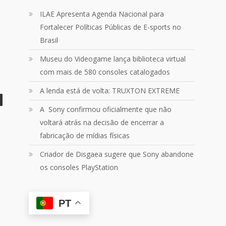
Um pouquinho do que vivemos
ILAE Apresenta Agenda Nacional para
ontem no
@Podpah
Fortalecer Políticas Públicas de E-sports no
Brasil
24
1214
Twitter
Museu do Videogame lança biblioteca virtual
com mais de 580 consoles catalogados
Quebrando o Controle
@qocoficial
·
11 jun 2024
A lenda está de volta: TRUXTON EXTREME
Confira em nosso site o mais
recente REVIEW de Skull & Bones.
A Sony confirmou oficialmente que não
Mais em:
voltará atrás na decisão de encerrar a
https://buff.ly/3yPhDN2
fabricação de mídias físicas
Criador de Disgaea sugere que Sony abandone
1
1
Twitter
os consoles PlayStation
Carregar mais
PT