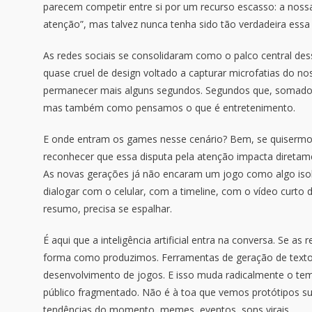
parecem competir entre si por um recurso escasso: a noss
atenção”, mas talvez nunca tenha sido tão verdadeira essa
As redes sociais se consolidaram como o palco central dess
quase cruel de design voltado a capturar microfatias do n
permanecer mais alguns segundos. Segundos que, somados
mas também como pensamos o que é entretenimento.
E onde entram os games nesse cenário? Bem, se quisermos
reconhecer que essa disputa pela atenção impacta diretam
As novas gerações já não encaram um jogo como algo iso
dialogar com o celular, com a timeline, com o vídeo curto
resumo, precisa se espalhar.
É aqui que a inteligência artificial entra na conversa. Se
forma como produzimos. Ferramentas de geração de texto,
desenvolvimento de jogos. E isso muda radicalmente o te
público fragmentado. Não é à toa que vemos protótipos su
tendências do momento, memes, eventos, sons virais.