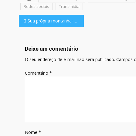
Redes sociais
Transmídia
Navegação
Sua própria montanha: o que Celeste ensina sobre autoestima no mundo digital?
de
Post
Deixe um comentário
O seu endereço de e-mail não será publicado.
Campos o
Comentário
*
Nome
*