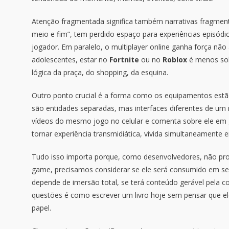
Atenção fragmentada significa também narrativas fragmenta
meio e fim”, tem perdido espaço para experiências episódi
jogador. Em paralelo, o multiplayer online ganha força nã
adolescentes, estar no
Fortnite
ou no
Roblox
é menos sob
lógica da praça, do shopping, da esquina.
Outro ponto crucial é a forma como os equipamentos estão
são entidades separadas, mas interfaces diferentes de um
vídeos do mesmo jogo no celular e comenta sobre ele em 
tornar experiência transmidiática, vivida simultaneamente e
Tudo isso importa porque, como desenvolvedores, não pro
game, precisamos considerar se ele será consumido em sess
depende de imersão total, se terá conteúdo gerável pela co
questões é como escrever um livro hoje sem pensar que el
papel.