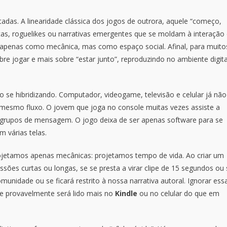
das. A linearidade clássica dos jogos de outrora, aquele “começo,
cas, roguelikes ou narrativas emergentes que se moldam à interação
o apenas como mecânica, mas como espaço social. Afinal, para muito
re jogar e mais sobre “estar junto”, reproduzindo no ambiente digita
 se hibridizando. Computador, videogame, televisão e celular já não
 mesmo fluxo. O jovem que joga no console muitas vezes assiste a
grupos de mensagem. O jogo deixa de ser apenas software para se
m várias telas.
jetamos apenas mecânicas: projetamos tempo de vida. Ao criar um
ões curtas ou longas, se se presta a virar clipe de 15 segundos ou 
munidade ou se ficará restrito à nossa narrativa autoral. Ignorar ess
e provavelmente será lido mais no
Kindle
ou no celular do que em