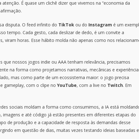
a atenção. É quase um clichê dizer que vivemos na “economia da
 afirmação.
a disputa. O feed infinito do
TikTok
ou do
Instagram
é um exemp
osso tempo. Cada gesto, cada deslizar de dedo, é um convite a
, viram horas. Esse hábito molda não apenas como nos relacionam
 que nossos jogos indie ou AAA tenham relevância, precisamos
ente na forma como projetamos narrativas, mecânicas e experiência
lado, mas como parte de um ecossistema maior: o jogo precisa
 de gameplay, com o clipe no
YouTube
, com a live no
Twitch
. Em
 as redes sociais moldam a forma como consumimos, a IA está moldand
 imagens e até código já estão presentes em diferentes etapas do
mpo de produção e a capacidade de resposta às demandas desse
rgindo em questão de dias, muitas vezes testando ideias baseadas 