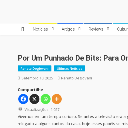
Skip
to
Quebrando o Controle
Quebrando o Controle
content
Notícias
Artigos
Reviews
Cultu
Por Um Punhado De Bits: Para O
Renato Degiovani
Últimas Notícias
Setembro 10, 2025
Renato Degiovani
Compartilhe
Visualizações:
1.027
Vivemos em um tempo curioso. Se antes a televisão era a
relegado a alguns cantos da casa, hoje esses papéis se m