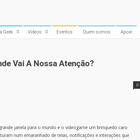
ra Geek
Vídeos
Eventos
Quem somos
Apoie
nde Vai A Nossa Atenção?
0
 grande janela para o mundo e o videogame um brinquedo caro
isturam num emaranhado de telas, notificações e interações que