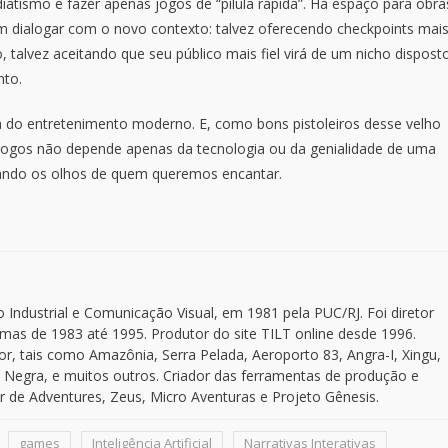
iatismo e fazer apenas jogos de “pílula rápida”. Há espaço para obra
m dialogar com o novo contexto: talvez oferecendo checkpoints mai
 talvez aceitando que seu público mais fiel virá de um nicho dispost
nto.
 do entretenimento moderno. E, como bons pistoleiros desse velho
s jogos não depende apenas da tecnologia ou da genialidade de uma
hando os olhos de quem queremos encantar.
dustrial e Comunicação Visual, em 1981 pela PUC/RJ. Foi diretor
temas de 1983 até 1995. Produtor do site TILT online desde 1996.
r, tais como Amazônia, Serra Pelada, Aeroporto 83, Angra-I, Xingu,
 Negra, e muitos outros. Criador das ferramentas de produção e
 de Adventures, Zeus, Micro Aventuras e Projeto Gênesis.
games
Inteligência Artificial
Narrativas Interativas