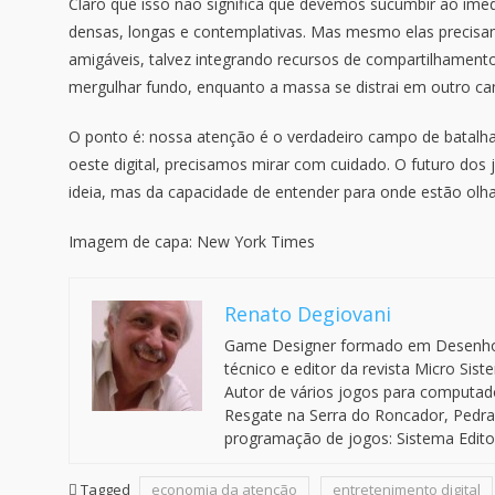
Claro que isso não significa que devemos sucumbir ao imed
densas, longas e contemplativas. Mas mesmo elas precisa
amigáveis, talvez integrando recursos de compartilhamento,
mergulhar fundo, enquanto a massa se distrai em outro ca
O ponto é: nossa atenção é o verdadeiro campo de batalha
oeste digital, precisamos mirar com cuidado. O futuro do
ideia, mas da capacidade de entender para onde estão ol
Imagem de capa: New York Times
Renato Degiovani
Game Designer formado em Desenho In
técnico e editor da revista Micro Sis
Autor de vários jogos para computado
Resgate na Serra do Roncador, Pedra
programação de jogos: Sistema Editor
Tagged
economia da atenção
entretenimento digital