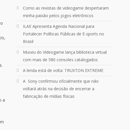
Um pouquinho do que vivemos
ontem no @Podpah
Como as revistas de videogame despertaram
minha paixão pelos jogos eletrônicos
lo
ILAE Apresenta Agenda Nacional para
24
1214
Twitter
Fortalecer Políticas Públicas de E-sports no
os,
Brasil
Quebrando o Controle
@qocoficial
·
11 jun 2024
Museu do Videogame lança biblioteca virtual
Confira em nosso site o mais
com mais de 580 consoles catalogados
recente REVIEW de Skull & Bones.
s.
Mais em:
A lenda está de volta: TRUXTON EXTREME
https://buff.ly/3yPhDN2
A Sony confirmou oficialmente que não
voltará atrás na decisão de encerrar a
1
1
Twitter
fabricação de mídias físicas
o a
Carregar mais
em