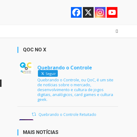
QOC NO X
Quebrando o Controle
Seguir
Quebrando o Controle, ou QoC, é um site
de notícias sobre o mercado,
desenvolvimento e cultura de jogos
digitais, analógicos, card games e cultura
geek.
Quebrando o Controle Retuitado
Ana Maria Braga
@anamariabraga
·
21 jun 2024
MAIS NOTÍCIAS