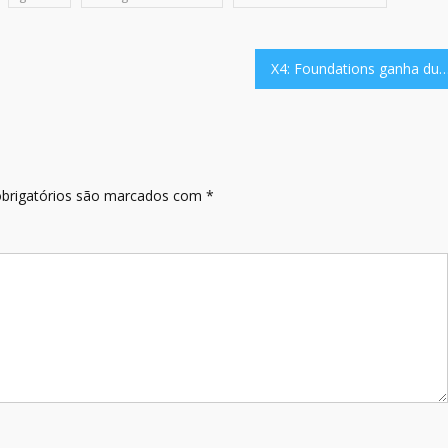
X4: Foundations ganha dublagem em português e novo DLC E
brigatórios são marcados com
*