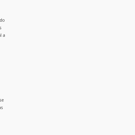
 do
s
l a
se
as