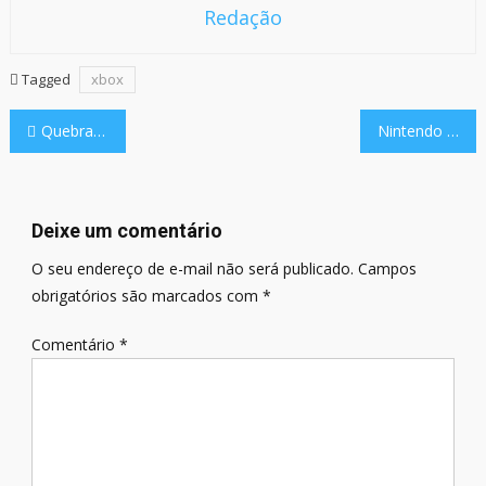
Redação
Tagged
xbox
Navegação
Quebrando a Semana 007: notícias da Atari, Gamestop + eBay, controle Steam, Starfox, Gamescom Latam e muito mais!
Nintendo Switch 2 terá reajuste de preços global a partir de setembro
de
Post
Deixe um comentário
O seu endereço de e-mail não será publicado.
Campos
obrigatórios são marcados com
*
Comentário
*