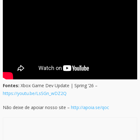
Fontes:
Xbox Game Dev Update | Spring ’26 –
https://youtu.be/LsSGn_wDZ2Q
Não deixe de apoiar nosso site –
http://apoia.se/qoc