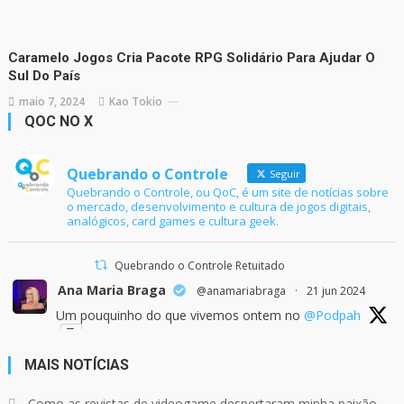
Caramelo Jogos Cria Pacote RPG Solidário Para Ajudar O
Sul Do País
maio 7, 2024
Kao Tokio
QOC NO X
Quebrando o Controle
Seguir
Quebrando o Controle, ou QoC, é um site de notícias sobre
o mercado, desenvolvimento e cultura de jogos digitais,
analógicos, card games e cultura geek.
Quebrando o Controle Retuitado
Ana Maria Braga
@anamariabraga
·
21 jun 2024
Um pouquinho do que vivemos ontem no
@Podpah
MAIS NOTÍCIAS
24
1214
Twitter
Como as revistas de videogame despertaram minha paixão