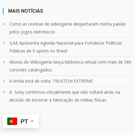
MAIS NOTÍCIAS
24
1214
Twitter
Como as revistas de videogame despertaram minha paixão
pelos jogos eletrônicos
Quebrando o Controle
@qocoficial
·
11 jun 2024
ILAE Apresenta Agenda Nacional para Fortalecer Políticas
Confira em nosso site o mais recente REVIEW de
Skull & Bones.
Públicas de E-sports no Brasil
Mais em:
https://buff.ly/3yPhDN2
Museu do Videogame lança biblioteca virtual com mais de 580
consoles catalogados
1
1
Twitter
A lenda está de volta: TRUXTON EXTREME
A Sony confirmou oficialmente que não voltará atrás na
Carregar mais
decisão de encerrar a fabricação de mídias físicas
PT