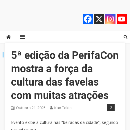
Skip
Quebrando o Controle
Quebrando o Controle
to
content
5ª edição da PerifaCon
TAG:
PERIFACON
mostra a força da
cultura das favelas
com muitas atrações
0
Outubro 21, 2025
Kao Tokio
Evento exibe a cultura nas “beiradas da cidade”, segundo
organizadora.