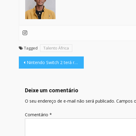
Tagged
Talento África
Navegação
Nintendo Switch 2 terá reajuste de preços global a partir de setembro
de
Post
Deixe um comentário
O seu endereço de e-mail não será publicado.
Campos o
Comentário
*