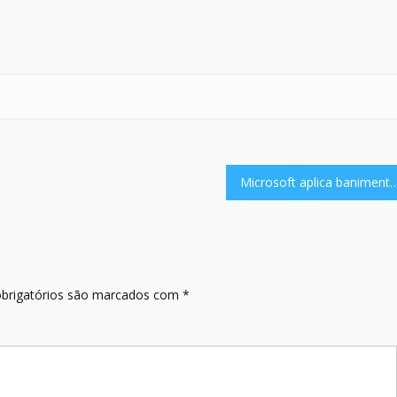
Microsoft aplica banimentos de 8 mil anos por vazamentos de Forza Horizon 
brigatórios são marcados com
*