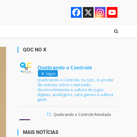
QOC NO X
Quebrando o Controle
Seguir
Quebrando o Controle, ou QoC, é um site
de notícias sobre o mercado,
desenvolvimento e cultura de jogos
digitais, analógicos, card games e cultura
geek.
Quebrando o Controle Retuitado
Ana Maria Braga
@anamariabraga
·
21 jun 2024
MAIS NOTÍCIAS