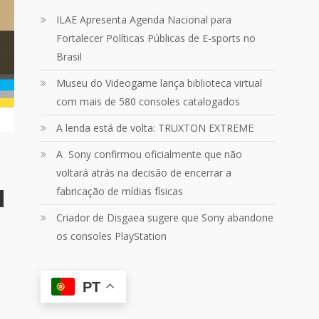
Um pouquinho do que vivemos
ILAE Apresenta Agenda Nacional para
ontem no
@Podpah
Fortalecer Políticas Públicas de E-sports no
Brasil
24
1214
Twitter
Museu do Videogame lança biblioteca virtual
com mais de 580 consoles catalogados
Quebrando o Controle
@qocoficial
·
11 jun 2024
A lenda está de volta: TRUXTON EXTREME
Confira em nosso site o mais
recente REVIEW de Skull & Bones.
A Sony confirmou oficialmente que não
Mais em:
voltará atrás na decisão de encerrar a
https://buff.ly/3yPhDN2
fabricação de mídias físicas
Criador de Disgaea sugere que Sony abandone
1
1
Twitter
os consoles PlayStation
Carregar mais
PT