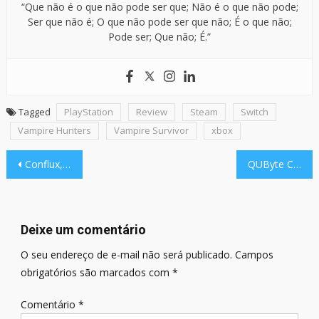
“Que não é o que não pode ser que; Não é o que não pode;
Ser que não é; O que não pode ser que não; É o que não;
Pode ser; Que não; É.”
Tagged
PlayStation
Review
Steam
Switch
Vampire Hunters
Vampire Survivor
xbox
Navegação
Conflux, indie game de terror em produção, tem demo para curtir no Halloween
QUByte Connect 2024 acontece nessa quinta, Dia de Halloween, às 17h
de
Post
Deixe um comentário
O seu endereço de e-mail não será publicado.
Campos
obrigatórios são marcados com
*
Comentário
*