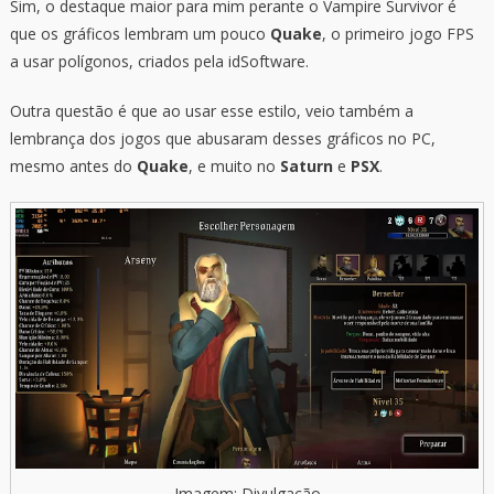
Sim, o destaque maior para mim perante o Vampire Survivor é
que os gráficos lembram um pouco
Quake
, o primeiro jogo FPS
a usar polígonos, criados pela idSoftware.
Outra questão é que ao usar esse estilo, veio também a
lembrança dos jogos que abusaram desses gráficos no PC,
mesmo antes do
Quake
, e muito no
Saturn
e
PSX
.
Imagem: Divulgação