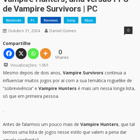
de Vampire Survivors | PC
Nintendo
Pc
Reviews
Sony
Xbox
0
Outubro 31, 2024
Daniel Gomes
Compartilhe
0
Shares
Visualizações:
1.901
Mesmo depois de dois anos,
Vampire Survivors
continua a
influenciar muitos jogos por aí com a sua temática roguelike de
“sobrevivência” e
Vampire Hunters
é mais um nessa longa lista,
só que em primeira pessoa.
.
Antes de falarmos um pouco mais de
Vampire Hunters
, que tal
termos uma lista de jogos nesse estilo que valem a pena dar
aquela conferida?