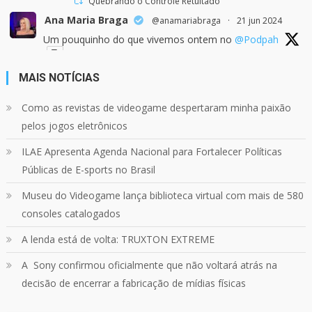
Quebrando o Controle Retuitado
Ana Maria Braga
@anamariabraga
·
21 jun 2024
Um pouquinho do que vivemos ontem no
@Podpah
MAIS NOTÍCIAS
24
1214
Twitter
Como as revistas de videogame despertaram minha paixão
pelos jogos eletrônicos
Quebrando o Controle
@qocoficial
·
11 jun 2024
ILAE Apresenta Agenda Nacional para Fortalecer Políticas
Confira em nosso site o mais recente REVIEW de
Skull & Bones.
Públicas de E-sports no Brasil
Mais em:
https://buff.ly/3yPhDN2
Museu do Videogame lança biblioteca virtual com mais de 580
consoles catalogados
1
1
Twitter
A lenda está de volta: TRUXTON EXTREME
A Sony confirmou oficialmente que não voltará atrás na
Carregar mais
decisão de encerrar a fabricação de mídias físicas