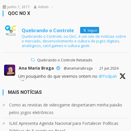
junho 1, 2017
Admin
QOC NO X
Quebrando o Controle
Seguir
Quebrando o Controle, ou QoC, é um site de notícias sobre
o mercado, desenvolvimento e cultura de jogos digitais,
analógicos, card games e cultura geek.
Quebrando o Controle Retuitado
Ana Maria Braga
@anamariabraga
·
21 jun 2024
Um pouquinho do que vivemos ontem no
@Podpah
MAIS NOTÍCIAS
24
1214
Twitter
Como as revistas de videogame despertaram minha paixão
pelos jogos eletrônicos
Quebrando o Controle
@qocoficial
·
11 jun 2024
ILAE Apresenta Agenda Nacional para Fortalecer Políticas
Confira em nosso site o mais recente REVIEW de
Skull & Bones.
Públicas de E-sports no Brasil