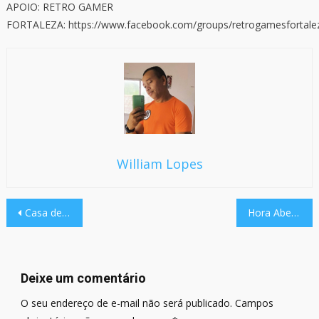
APOIO: RETRO GAMER
FORTALEZA: https://www.facebook.com/groups/retrogamesfortale
William Lopes
Navegação
Casa de Cultura Digital
Hora Aberta
de
Post
Deixe um comentário
O seu endereço de e-mail não será publicado.
Campos