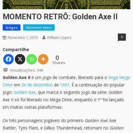
MOMENTO RETRÔ: Golden Axe II
Artigos
Momento Retro
0
Fevereiro 1, 2015
William Lopes
Compartilhe
0
Shares
Visualizações:
349
Golden Axe II
é um jogo de combate, liberado para o
Sega Mega
Drive
em
26 de dezembro
de
1991
. É a continuação do popular
jogo:
Golden Axe
, que marca o segundo jogo da série. Golden
Axe II só foi liberado no Mega Drive, enquanto o 1º foi lançado
em muitas outras plataformas.
Os três personagens jogáveis do primeiro
Golden Axe
: Axe
Battler, Tyris Flare, e Gillius Thunderhead, retornam no
Golden