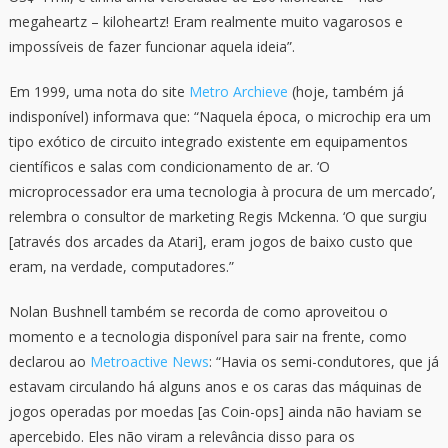
megaheartz – kiloheartz! Eram realmente muito vagarosos e
impossíveis de fazer funcionar aquela ideia”.
Em 1999, uma nota do site
Metro Archieve
(hoje, também já
indisponível) informava que: “Naquela época, o microchip era um
tipo exótico de circuito integrado existente em equipamentos
científicos e salas com condicionamento de ar. ‘O
microprocessador era uma tecnologia à procura de um mercado’,
relembra o consultor de marketing Regis Mckenna. ‘O que surgiu
[através dos arcades da Atari], eram jogos de baixo custo que
eram, na verdade, computadores.”
Nolan Bushnell também se recorda de como aproveitou o
momento e a tecnologia disponível para sair na frente, como
declarou ao
Metroactive News
: “Havia os semi-condutores, que já
estavam circulando há alguns anos e os caras das máquinas de
jogos operadas por moedas [as Coin-ops] ainda não haviam se
apercebido. Eles não viram a relevância disso para os