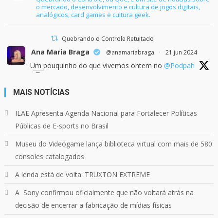
o mercado, desenvolvimento e cultura de jogos digitais,
analógicos, card games e cultura geek.
Quebrando o Controle Retuitado
Ana Maria Braga
@anamariabraga
·
21 jun 2024
Um pouquinho do que vivemos ontem no
@Podpah
MAIS NOTÍCIAS
24
1214
Twitter
ILAE Apresenta Agenda Nacional para Fortalecer Políticas
Públicas de E-sports no Brasil
Quebrando o Controle
@qocoficial
·
11 jun 2024
Museu do Videogame lança biblioteca virtual com mais de 580
Confira em nosso site o mais recente REVIEW de
Skull & Bones.
consoles catalogados
Mais em:
https://buff.ly/3yPhDN2
A lenda está de volta: TRUXTON EXTREME
A Sony confirmou oficialmente que não voltará atrás na
1
1
Twitter
decisão de encerrar a fabricação de mídias físicas