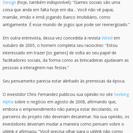
Design
(hoje, também indisponível): “Games sociais são uma
coisa que anda em falta hoje em dia… Você não vê papai,
mamãe, irmão e irmã jogando Banco Imobiliário, como
antigamente. É esse mundo de jogos que pode ser reenergizado.”
Em outra entrevista, dessa vez concedida à revista
Wired
em
outubro de 2005, o homem completa seu raciocínio: “Estou
interessado em trazer [os games] de volta ao seu papel de
facilitadores sociais, da forma como as brincadeiras ajudavam as
pessoas a interagirem nas festas.”
Seu pensamento parecia estar alinhado às premissas da época.
O investidor Chris Fernandez publicou sua opinião no site
Seeking
Alpha
sobre o negócio em agosto de 2008, afirmando que,
embora o empreendimento não pareça estar decolando, os
parceiros do projeto não deveriam desanimar. Na sua opinião, os
investidores deveriam mudar a maneira como pensam sobre o
uWink e afirmaou: “Você precisa olhar para o uWink não como