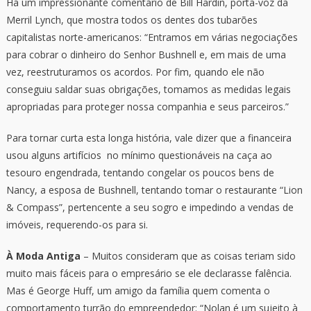
Há um impressionante comentário de Bill Hardin, porta-voz da
Merril Lynch, que mostra todos os dentes dos tubarões
capitalistas norte-americanos: “Entramos em várias negociações
para cobrar o dinheiro do Senhor Bushnell e, em mais de uma
vez, reestruturamos os acordos. Por fim, quando ele não
conseguiu saldar suas obrigações, tomamos as medidas legais
apropriadas para proteger nossa companhia e seus parceiros.”
Para tornar curta esta longa história, vale dizer que a financeira
usou alguns artifícios no mínimo questionáveis na caça ao
tesouro engendrada, tentando congelar os poucos bens de
Nancy, a esposa de Bushnell, tentando tomar o restaurante “Lion
& Compass”, pertencente a seu sogro e impedindo a vendas de
imóveis, requerendo-os para si.
À Moda Antiga
– Muitos consideram que as coisas teriam sido
muito mais fáceis para o empresário se ele declarasse falência.
Mas é George Huff, um amigo da família quem comenta o
comportamento turrão do empreendedor: “Nolan é um sujeito à