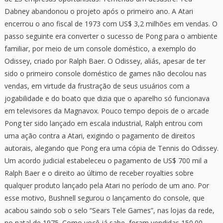
Dabney abandonou o projeto após o primeiro ano. A Atari
encerrou o ano fiscal de 1973 com US$ 3,2 milhões em vendas. O
passo seguinte era converter o sucesso de Pong para o ambiente
familiar, por meio de um console doméstico, a exemplo do
Odissey, criado por Ralph Baer. O Odissey, aliás, apesar de ter
sido o primeiro console doméstico de games não decolou nas
vendas, em virtude da frustração de seus usuários com a
jogabilidade e do boato que dizia que o aparelho só funcionava
em televisores da Magnavox. Pouco tempo depois de o arcade
Pong ter sido lançado em escala industrial, Ralph entrou com
uma ação contra a Atari, exigindo o pagamento de direitos
autorais, alegando que Pong era uma cópia de Tennis do Odissey.
Um acordo judicial estabeleceu o pagamento de US$ 700 mil a
Ralph Baer e o direito ao último de receber royalties sobre
qualquer produto lançado pela Atari no período de um ano. Por
esse motivo, Bushnell segurou o lançamento do console, que
acabou saindo sob o selo “Sears Tele Games”, nas lojas da rede,
no natal de 1975. Como você já sabe, foram vendidas 150.00