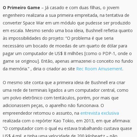
O Primeiro Game
– Já casado e com duas filhas, o jovem
engenheiro realizaria a sua primeira empreitada, na tentativa de
converter Space War em um módulo que pudesse ser produzido
em escala. Mesmo sendo uma boa ideia, Bushnell refletia quanto
às impossibilidades do projeto: “O problema é que seria
necessário um bocado de moedas de um quarto de dólar para
pagar um computador de US$ 8 milhões [como o PDP-1, onde o
game se originou]. Então, apenas armazenei o conceito no fundo
da memória.” , diria o criador ao site
Rec Room Amusement
.
O mesmo site conta que a primeira ideia de Bushnell era criar
uma rede de terminais ligados a um computador central, como
um polvo eletrônico com tentáculos, porém, por mais que
adicionassem peças, o aparelho não funcionava. O
empreendedor retomou o assunto, na
entrevista exclusiva
realizada com o repórter Kao Tokio, em 2013, em que afirmava:
“O computador com o qual eu estava trabalhando custava quase
US$ 4 mil, e tinha uma velocidade de 200 kiloheartz – não