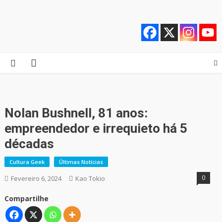
Skip
Quebrando o Controle
Quebrando o Controle
to
content
Nolan Bushnell, 81 anos:
empreendedor e irrequieto há 5
décadas
Cultura Geek
Últimas Notícias
0
Fevereiro 6, 2024
Kao Tokio
Compartilhe