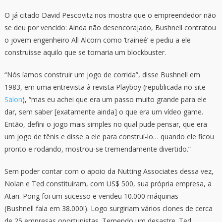
O já citado David Pescovitz nos mostra que o empreendedor não
se deu por vencido: Ainda não desencorajado, Bushnell contratou
o jovem engenheiro All Alcorn como ‘traineé’ e pediu a ele
construísse aquilo que se tornaria um blockbuster.
“Nós íamos construir um jogo de corrida”, disse Bushnell em
1983, em uma entrevista à revista Playboy (republicada no site
Salon
), “mas eu achei que era um passo muito grande para ele
dar, sem saber [exatamente ainda] o que era um vídeo game.
Então, defini o jogo mais simples no qual pude pensar, que era
um jogo de tênis e disse a ele para construí-lo… quando ele ficou
pronto e rodando, mostrou-se tremendamente divertido.”
Sem poder contar com o apoio da Nutting Associates dessa vez,
Nolan e Ted constituíram, com US$ 500, sua própria empresa, a
Atari. Pong foi um sucesso e vendeu 10.000 máquinas
(Bushnell fala em 38.000!). Logo surgiriam vários clones de cerca
de 25 empresas oportunistas. Temendo um desastre. Ted