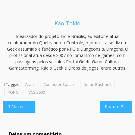
Kao Tokio
Idealizador do projeto Indie Brasilis, ex-editor e atual
colaborador do Quebrando o Controle, o jornalista se diz um
Geek assumido e fanático por RPG e Dungeons & Dragons. O
profissional atua desde 2007 no jornalismo de games, com
passagens pelos veículos Portal GeeK, Game Cultura,
GameStorming, Rádio Geek e Drops de Jogos, entre outros.
Tagged
Atari
Computer Space
Nolan Bushnell
PONG
VCS 2600
Navegação
Nolan Bushnell, a lenda viva! | Momento Retro
Por um Punhado de Bits: Como fazer um jogo de sucesso
de
Post
Deixe um comentário