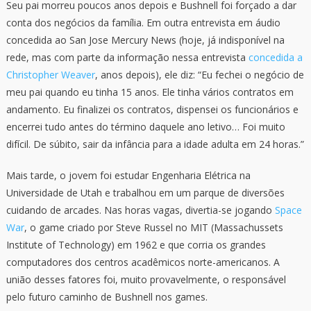
Seu pai morreu poucos anos depois e Bushnell foi forçado a dar
conta dos negócios da família. Em outra entrevista em áudio
concedida ao San Jose Mercury News (hoje, já indisponível na
rede, mas com parte da informação nessa entrevista
concedida a
Christopher Weaver
, anos depois), ele diz: “Eu fechei o negócio de
meu pai quando eu tinha 15 anos. Ele tinha vários contratos em
andamento. Eu finalizei os contratos, dispensei os funcionários e
encerrei tudo antes do término daquele ano letivo… Foi muito
difícil. De súbito, sair da infância para a idade adulta em 24 horas.”
Mais tarde, o jovem foi estudar Engenharia Elétrica na
Universidade de Utah e trabalhou em um parque de diversões
cuidando de arcades. Nas horas vagas, divertia-se jogando
Space
War
, o game criado por Steve Russel no MIT (Massachussets
Institute of Technology) em 1962 e que corria os grandes
computadores dos centros acadêmicos norte-americanos. A
união desses fatores foi, muito provavelmente, o responsável
pelo futuro caminho de Bushnell nos games.