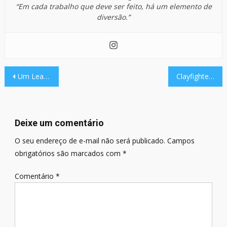
“Em cada trabalho que deve ser feito, há um elemento de
diversão.”
Navegação
Um Leaker sugeriu novidades de Nintendo 64 para Switch Online.?
Clayfighter 63⅓ é o pior jogo de luta, mas é definitivamente um dos mais estranhos.
de
Post
Deixe um comentário
O seu endereço de e-mail não será publicado.
Campos
obrigatórios são marcados com
*
Comentário
*