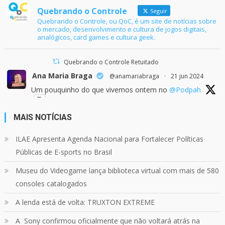
Quebrando o Controle
Seguir
Quebrando o Controle, ou QoC, é um site de notícias sobre
o mercado, desenvolvimento e cultura de jogos digitais,
analógicos, card games e cultura geek.
Quebrando o Controle Retuitado
Ana Maria Braga
@anamariabraga
·
21 jun 2024
Um pouquinho do que vivemos ontem no
@Podpah
MAIS NOTÍCIAS
24
1214
Twitter
ILAE Apresenta Agenda Nacional para Fortalecer Políticas
Públicas de E-sports no Brasil
Quebrando o Controle
@qocoficial
·
11 jun 2024
Museu do Videogame lança biblioteca virtual com mais de 580
Confira em nosso site o mais recente REVIEW de
Skull & Bones.
consoles catalogados
Mais em:
https://buff.ly/3yPhDN2
A lenda está de volta: TRUXTON EXTREME
A Sony confirmou oficialmente que não voltará atrás na