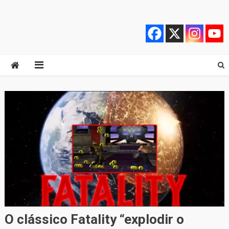
Skip
Quebrando o Controle
Quebrando o Controle
to
content
O clássico Fatality “explodir o