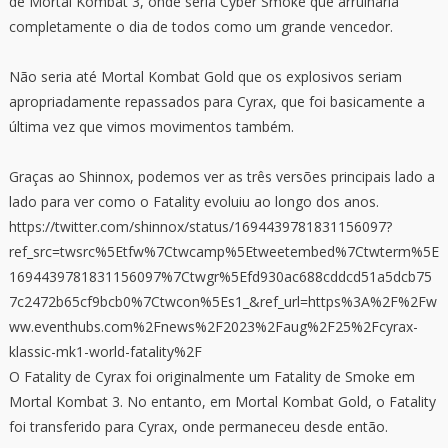
de Mortal Kombat 3, onde seria Cyber ​​Smoke que arruinaria
completamente o dia de todos como um grande vencedor.
Não seria até Mortal Kombat Gold que os explosivos seriam
apropriadamente repassados ​​​​para Cyrax, que foi basicamente a
última vez que vimos movimentos também.
Graças ao Shinnox, podemos ver as três versões principais lado a
lado para ver como o Fatality evoluiu ao longo dos anos.
https://twitter.com/shinnox/status/1694439781831156097?
ref_src=twsrc%5Etfw%7Ctwcamp%5Etweetembed%7Ctwterm%5E
1694439781831156097%7Ctwgr%5Efd930ac688cddcd51a5dcb75
7c2472b65cf9bcb0%7Ctwcon%5Es1_&ref_url=https%3A%2F%2Fw
ww.eventhubs.com%2Fnews%2F2023%2Faug%2F25%2Fcyrax-
klassic-mk1-world-fatality%2F
O Fatality de Cyrax foi originalmente um Fatality de Smoke em
Mortal Kombat 3. No entanto, em Mortal Kombat Gold, o Fatality
foi transferido para Cyrax, onde permaneceu desde então.