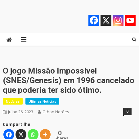
Skip
Quebrando o Controle
Quebrando o Controle
to
content
O jogo Missão Impossível
(SNES/Genesis) em 1996 cancelado
que poderia ter sido ótimo.
Notícias
Últimas Notícias
0
Julho 26, 2023
Othon Norões
Compartilhe
0
Shares