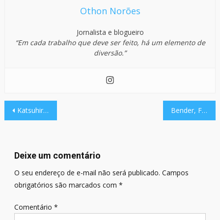
Othon Norões
Jornalista e blogueiro
“Em cada trabalho que deve ser feito, há um elemento de
diversão.”
Navegação
Katsuhiro Harada, produtor de Tekken 8, confirmou que não haverá personagens convidados na lista base do jogo.
Bender, Fry e Leela, de Futurama, chegam ao jogo Fortnite.
de
Post
Deixe um comentário
O seu endereço de e-mail não será publicado.
Campos
obrigatórios são marcados com
*
Comentário
*