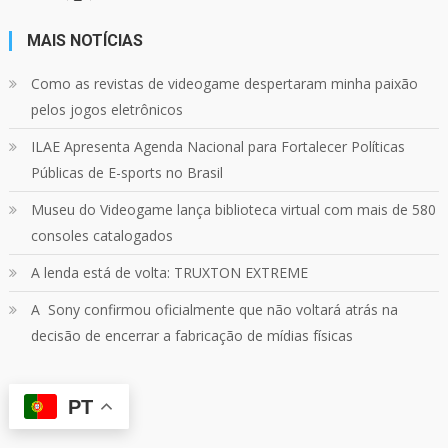
MAIS NOTÍCIAS
24
1214
Twitter
Como as revistas de videogame despertaram minha paixão
pelos jogos eletrônicos
Quebrando o Controle
@qocoficial
·
11 jun 2024
ILAE Apresenta Agenda Nacional para Fortalecer Políticas
Confira em nosso site o mais recente REVIEW de
Skull & Bones.
Públicas de E-sports no Brasil
Mais em:
https://buff.ly/3yPhDN2
Museu do Videogame lança biblioteca virtual com mais de 580
consoles catalogados
1
1
Twitter
A lenda está de volta: TRUXTON EXTREME
A Sony confirmou oficialmente que não voltará atrás na
Carregar mais
decisão de encerrar a fabricação de mídias físicas
PT