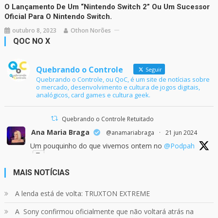
O Lançamento De Um “Nintendo Switch 2” Ou Um Sucessor
Oficial Para O Nintendo Switch.
outubro 8, 2023
Othon Norões
QOC NO X
Quebrando o Controle
Seguir
Quebrando o Controle, ou QoC, é um site de notícias sobre
o mercado, desenvolvimento e cultura de jogos digitais,
analógicos, card games e cultura geek.
Quebrando o Controle Retuitado
Ana Maria Braga
@anamariabraga
·
21 jun 2024
Um pouquinho do que vivemos ontem no
@Podpah
MAIS NOTÍCIAS
24
1214
Twitter
A lenda está de volta: TRUXTON EXTREME
A Sony confirmou oficialmente que não voltará atrás na
Quebrando o Controle
@qocoficial
·
11 jun 2024