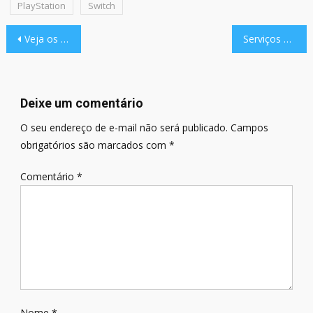
PlayStation
Switch
Navegação
Veja os games confirmados no Xbox Game Pass de fevereiro
Serviços para o Nintendo Wii U e Nintendo 3DS encerram em abril
de
Post
Deixe um comentário
O seu endereço de e-mail não será publicado.
Campos
obrigatórios são marcados com
*
Comentário
*
Nome
*