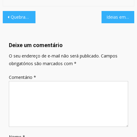
Navegação
Quebrando o Controle #13: E3 2016
Ideias em Jogo: Como foi a edição #9 – Jornalismo para Jogos
de
Post
Deixe um comentário
O seu endereço de e-mail não será publicado.
Campos
obrigatórios são marcados com
*
Comentário
*
Nome
*