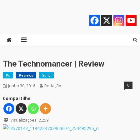
Skip
Quebrando o Controle
Quebrando o Controle
to
content
The Technomancer | Review
Pc
Reviews
Sony
0
Junho 30, 2016
Redação
Compartilhe
Visualizações:
2.259