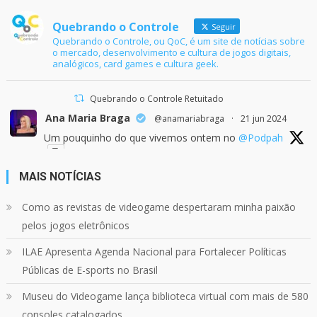
Quebrando o Controle
Seguir
Quebrando o Controle, ou QoC, é um site de notícias sobre
o mercado, desenvolvimento e cultura de jogos digitais,
analógicos, card games e cultura geek.
Quebrando o Controle Retuitado
Ana Maria Braga
@anamariabraga
·
21 jun 2024
Um pouquinho do que vivemos ontem no
@Podpah
MAIS NOTÍCIAS
24
1214
Twitter
Como as revistas de videogame despertaram minha paixão
pelos jogos eletrônicos
Quebrando o Controle
@qocoficial
·
11 jun 2024
ILAE Apresenta Agenda Nacional para Fortalecer Políticas
Confira em nosso site o mais recente REVIEW de
Skull & Bones.
Públicas de E-sports no Brasil
Mais em:
https://buff.ly/3yPhDN2
Museu do Videogame lança biblioteca virtual com mais de 580
consoles catalogados