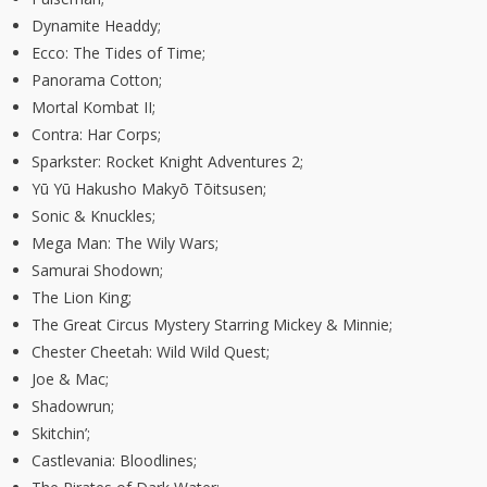
Dynamite Headdy;
Ecco: The Tides of Time;
Panorama Cotton;
Mortal Kombat II;
Contra: Har Corps;
Sparkster: Rocket Knight Adventures 2;
Yū Yū Hakusho Makyō Tōitsusen;
Sonic & Knuckles;
Mega Man: The Wily Wars;
Samurai Shodown;
The Lion King;
The Great Circus Mystery Starring Mickey & Minnie;
Chester Cheetah: Wild Wild Quest;
Joe & Mac;
Shadowrun;
Skitchin’;
Castlevania: Bloodlines;