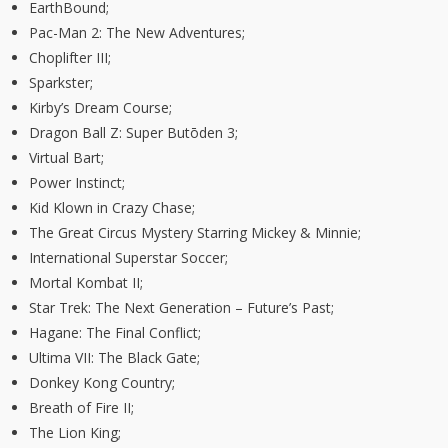
EarthBound;
Pac-Man 2: The New Adventures;
Choplifter III;
Sparkster;
Kirby’s Dream Course;
Dragon Ball Z: Super Butōden 3;
Virtual Bart;
Power Instinct;
Kid Klown in Crazy Chase;
The Great Circus Mystery Starring Mickey & Minnie;
International Superstar Soccer;
Mortal Kombat II;
Star Trek: The Next Generation – Future’s Past;
Hagane: The Final Conflict;
Ultima VII: The Black Gate;
Donkey Kong Country;
Breath of Fire II;
The Lion King;