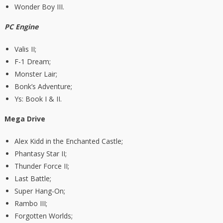
Wonder Boy III.
PC Engine
Valis II;
F-1 Dream;
Monster Lair;
Bonk’s Adventure;
Ys: Book I & II.
Mega Drive
Alex Kidd in the Enchanted Castle;
Phantasy Star II;
Thunder Force II;
Last Battle;
Super Hang-On;
Rambo III;
Forgotten Worlds;