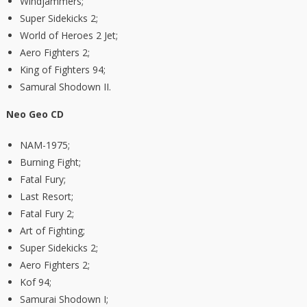
Windjammers;
Super Sidekicks 2;
World of Heroes 2 Jet;
Aero Fighters 2;
King of Fighters 94;
Samural Shodown II.
Neo Geo CD
NAM-1975;
Burning Fight;
Fatal Fury;
Last Resort;
Fatal Fury 2;
Art of Fighting;
Super Sidekicks 2;
Aero Fighters 2;
Kof 94;
Samurai Shodown I;