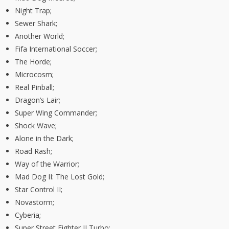
Night Trap;
Sewer Shark;
Another World;
Fifa International Soccer;
The Horde;
Microcosm;
Real Pinball;
Dragon’s Lair;
Super Wing Commander;
Shock Wave;
Alone in the Dark;
Road Rash;
Way of the Warrior;
Mad Dog II: The Lost Gold;
Star Control II;
Novastorm;
Cyberia;
Super Street Fighter II Turbo;