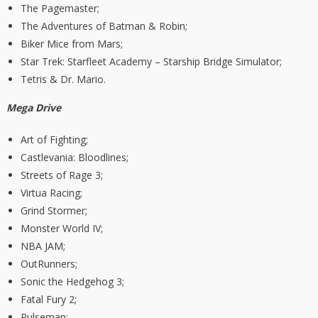
The Pagemaster;
The Adventures of Batman & Robin;
Biker Mice from Mars;
Star Trek: Starfleet Academy – Starship Bridge Simulator;
Tetris & Dr. Mario.
Mega Drive
Art of Fighting;
Castlevania: Bloodlines;
Streets of Rage 3;
Virtua Racing;
Grind Stormer;
Monster World IV;
NBA JAM;
OutRunners;
Sonic the Hedgehog 3;
Fatal Fury 2;
Pulseman;