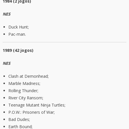
1984 (2 jogos)
NES
Duck Hunt;
Pac-man.
1989 (42 jogos)
NES
Clash at Demonhead;
Marble Madness;
Rolling Thunder;
River City Ransom;
Teenage Mutant Ninja Turtles;
P.O.W.: Prisoners of War;
Bad Dudes;
Earth Bound;