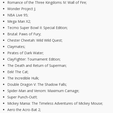
Romance of the Three Kingdoms IV: Wall of Fire;
Wonder Project J;
NBA Live 95;
Mega Man X2;
Tecmo Super Bowl II: Special Edition;
Brutal: Paws of Fury;
Chester Cheetah: Wild Wild Quest;
Claymates;
Pirates of Dark Water;
ClayFighter: Tournament Edition;
The Death and Return of Superman;
Eek! The Cat;
The Incredible Hulk;
Double Dragon V: The Shadow Falls;
Spider-Man and Venom: Maximum Carnage;
Super Punch-Out!!;
Mickey Mania: The Timeless Adventures of Mickey Mouse;
Aero the Acro-Bat 2;