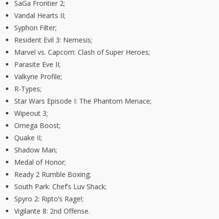
SaGa Frontier 2;
Vandal Hearts II;
Syphon Filter;
Resident Evil 3: Nemesis;
Marvel vs. Capcom: Clash of Super Heroes;
Parasite Eve II;
Valkyrie Profile;
R-Types;
Star Wars Episode I: The Phantom Menace;
Wipeout 3;
Omega Boost;
Quake II;
Shadow Man;
Medal of Honor;
Ready 2 Rumble Boxing;
South Park: Chef’s Luv Shack;
Spyro 2: Ripto’s Rage!;
Vigilante 8: 2nd Offense.