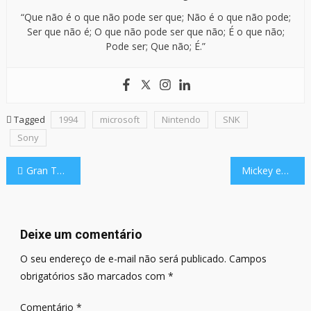
“Que não é o que não pode ser que; Não é o que não pode;
Ser que não é; O que não pode ser que não; É o que não;
Pode ser; Que não; É.”
Tagged
1994
microsoft
Nintendo
SNK
Sony
Navegação
Gran Turismo, inspirado em game da Sony, estreia na HBO Max
Mickey em Domínio Público: Posso usar o rato no meu game?
de
Post
Deixe um comentário
O seu endereço de e-mail não será publicado.
Campos
obrigatórios são marcados com
*
Comentário
*