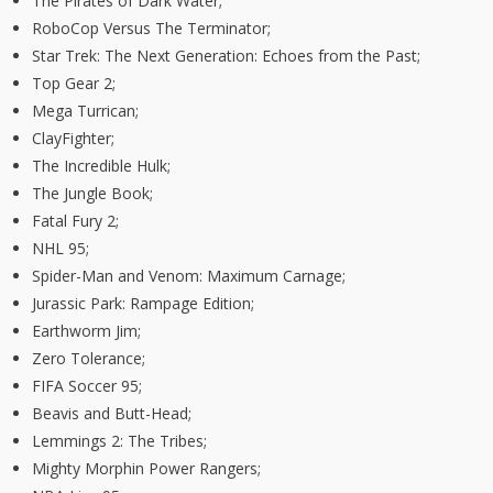
The Pirates of Dark Water;
RoboCop Versus The Terminator;
Star Trek: The Next Generation: Echoes from the Past;
Top Gear 2;
Mega Turrican;
ClayFighter;
The Incredible Hulk;
The Jungle Book;
Fatal Fury 2;
NHL 95;
Spider-Man and Venom: Maximum Carnage;
Jurassic Park: Rampage Edition;
Earthworm Jim;
Zero Tolerance;
FIFA Soccer 95;
Beavis and Butt-Head;
Lemmings 2: The Tribes;
Mighty Morphin Power Rangers;