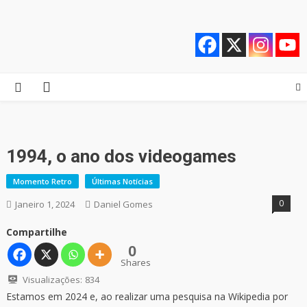
Skip
Quebrando o Controle
Quebrando o Controle
to
content
1994, o ano dos videogames
Momento Retro
Últimas Notícias
0
Janeiro 1, 2024
Daniel Gomes
Compartilhe
0
Shares
Visualizações:
834
Estamos em 2024 e, ao realizar uma pesquisa na Wikipedia por