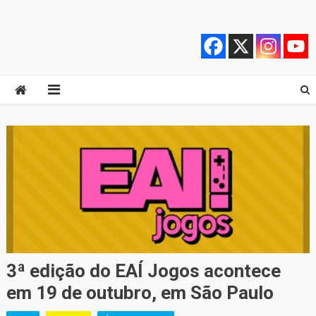
Skip
Quebrando o Controle
Quebrando o Controle
to
content
3ª edição do EAÍ Jogos acontece
em 19 de outubro, em São Paulo