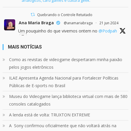
analógicos, card games e cultura geek.
Quebrando o Controle Retuitado
Ana Maria Braga
@anamariabraga
·
21 jun 2024
Um pouquinho do que vivemos ontem no
@Podpah
MAIS NOTÍCIAS
24
1214
Twitter
Como as revistas de videogame despertaram minha paixão
pelos jogos eletrônicos
Quebrando o Controle
@qocoficial
·
11 jun 2024
ILAE Apresenta Agenda Nacional para Fortalecer Políticas
Confira em nosso site o mais recente REVIEW de
Skull & Bones.
Públicas de E-sports no Brasil
Mais em:
https://buff.ly/3yPhDN2
Museu do Videogame lança biblioteca virtual com mais de 580
consoles catalogados
1
1
Twitter
A lenda está de volta: TRUXTON EXTREME
A Sony confirmou oficialmente que não voltará atrás na
Carregar mais