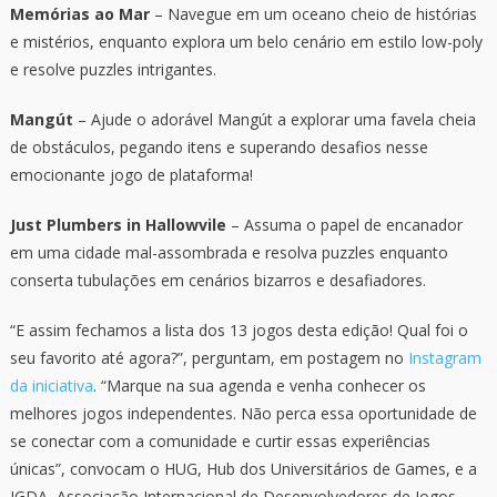
Memórias ao Mar
– Navegue em um oceano cheio de histórias
e mistérios, enquanto explora um belo cenário em estilo low-poly
e resolve puzzles intrigantes.
Mangút
– Ajude o adorável Mangút a explorar uma favela cheia
de obstáculos, pegando itens e superando desafios nesse
emocionante jogo de plataforma!
Just Plumbers in Hallowvile
– Assuma o papel de encanador
em uma cidade mal-assombrada e resolva puzzles enquanto
conserta tubulações em cenários bizarros e desafiadores.
“E assim fechamos a lista dos 13 jogos desta edição! Qual foi o
seu favorito até agora?”, perguntam, em postagem no
Instagram
da iniciativa
. “Marque na sua agenda e venha conhecer os
melhores jogos independentes. Não perca essa oportunidade de
se conectar com a comunidade e curtir essas experiências
únicas”, convocam o HUG, Hub dos Universitários de Games, e a
IGDA, Associação Internacional de Desenvolvedores de Jogos –