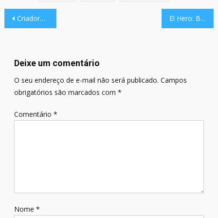
Navegação
Criadores do roguelike Mechanines estão no Control Break
El Hero: Battle Royale brasileiro inicia fase beta de testes
de
Post
Deixe um comentário
O seu endereço de e-mail não será publicado.
Campos
obrigatórios são marcados com
*
Comentário
*
Nome
*