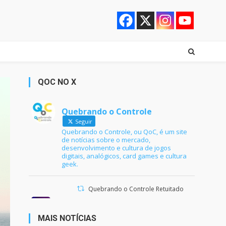
QOC NO X
Quebrando o Controle
Seguir
Quebrando o Controle, ou QoC, é um site
de notícias sobre o mercado,
desenvolvimento e cultura de jogos
digitais, analógicos, card games e cultura
geek.
Quebrando o Controle Retuitado
Ana Maria Braga
@anamariabraga
·
21 jun 2024
MAIS NOTÍCIAS