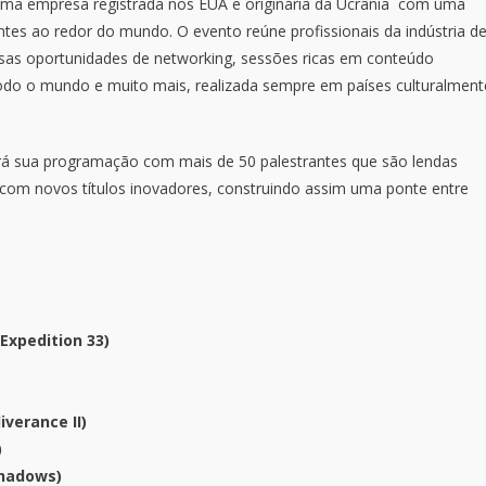
ma empresa registrada nos EUA e originária da Ucrânia com uma
tes ao redor do mundo. O evento reúne profissionais da indústria d
rsas oportunidades de networking, sessões ricas em conteúdo
odo o mundo e muito mais, realizada sempre em países culturalment
á sua programação com mais de 50 palestrantes que são lendas
 com novos títulos inovadores, construindo assim uma ponte entre
 Expedition 33)
verance II)
)
Shadows)