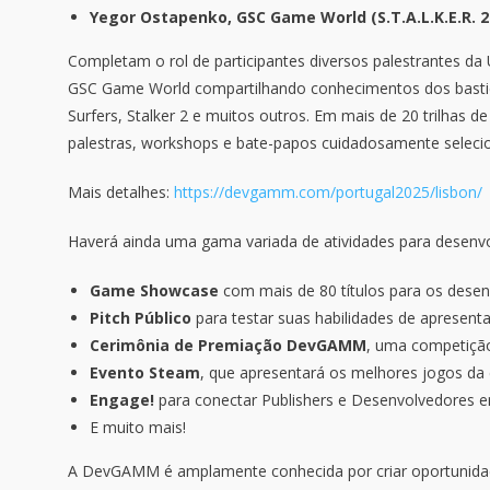
Yegor Ostapenko, GSC Game World (S.T.A.L.K.E.R. 2
Completam o rol de participantes diversos palestrantes da 
GSC Game World compartilhando conhecimentos dos bastido
Surfers, Stalker 2 e muitos outros. Em mais de 20 trilhas
palestras, workshops e bate-papos cuidadosamente seleci
Mais detalhes:
https://devgamm.com/portugal2025/lisbon/
Haverá ainda uma gama variada de atividades para desenvol
Game Showcase
com mais de 80 títulos para os desen
Pitch Público
para testar suas habilidades de apresenta
Cerimônia de Premiação DevGAMM
, uma competiçã
Evento Steam
, que apresentará os melhores jogos da 
Engage!
para conectar Publishers e Desenvolvedores e
E muito mais!
A DevGAMM é amplamente conhecida por criar oportunidades