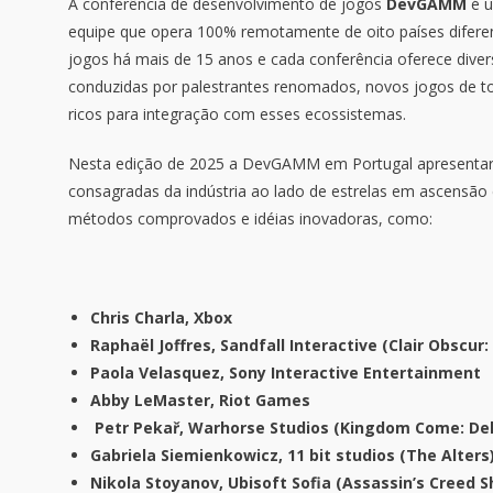
A conferência de desenvolvimento de jogos
DevGAMM
é u
equipe que opera 100% remotamente de oito países diferen
jogos há mais de 15 anos e cada conferência oferece dive
conduzidas por palestrantes renomados, novos jogos de t
ricos para integração com esses ecossistemas.
Nesta edição de 2025 a DevGAMM em Portugal apresentar
consagradas da indústria ao lado de estrelas em ascensão
métodos comprovados e idéias inovadoras, como:
Chris Charla, Xbox
Raphaël Joffres, Sandfall Interactive (Clair Obscur:
Paola Velasquez, Sony Interactive Entertainment
Abby LeMaster, Riot Games
Petr Pekař, Warhorse Studios (Kingdom Come: Deli
Gabriela Siemienkowicz, 11 bit studios (The Alters
Nikola Stoyanov, Ubisoft Sofia (Assassin’s Creed 