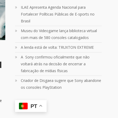
Um pouquinho do que vivemos
ILAE Apresenta Agenda Nacional para
ontem no
@Podpah
Fortalecer Políticas Públicas de E-sports no
Brasil
24
1214
Twitter
Museu do Videogame lança biblioteca virtual
com mais de 580 consoles catalogados
Quebrando o Controle
@qocoficial
·
11 jun 2024
A lenda está de volta: TRUXTON EXTREME
Confira em nosso site o mais
recente REVIEW de Skull & Bones.
A Sony confirmou oficialmente que não
Mais em:
voltará atrás na decisão de encerrar a
https://buff.ly/3yPhDN2
fabricação de mídias físicas
Criador de Disgaea sugere que Sony abandone
1
1
Twitter
os consoles PlayStation
Carregar mais
e
PT