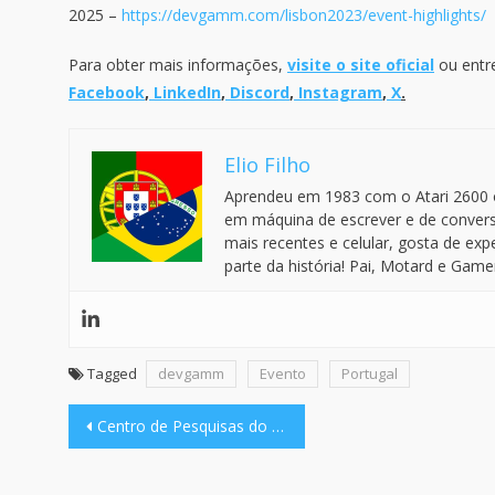
2025 –
https://devgamm.com/lisbon2023/event-highlights/
Para obter mais informações,
visite o site oficial
ou entre
Facebook
,
LinkedIn
,
Discord
,
Instagram
,
X
.
Elio Filho
Aprendeu em 1983 com o Atari 2600 o
em máquina de escrever e de convers
mais recentes e celular, gosta de ex
parte da história! Pai, Motard e Game
Tagged
devgamm
Evento
Portugal
Navegação
Centro de Pesquisas do Sesc SP faz um alerta sobre jovens, bets e jogos de azar
de