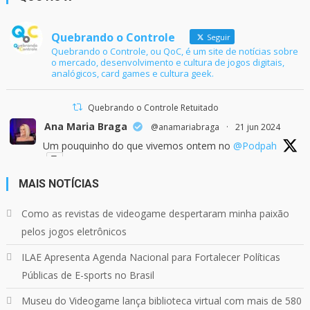
Quebrando o Controle
Seguir
Quebrando o Controle, ou QoC, é um site de notícias sobre
o mercado, desenvolvimento e cultura de jogos digitais,
analógicos, card games e cultura geek.
Quebrando o Controle Retuitado
Ana Maria Braga
@anamariabraga
·
21 jun 2024
Um pouquinho do que vivemos ontem no
@Podpah
MAIS NOTÍCIAS
24
1214
Twitter
Como as revistas de videogame despertaram minha paixão
pelos jogos eletrônicos
Quebrando o Controle
@qocoficial
·
11 jun 2024
ILAE Apresenta Agenda Nacional para Fortalecer Políticas
Confira em nosso site o mais recente REVIEW de
Skull & Bones.
Públicas de E-sports no Brasil
Mais em:
https://buff.ly/3yPhDN2
Museu do Videogame lança biblioteca virtual com mais de 580