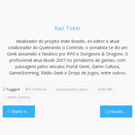
Kao Tokio
Idealizador do projeto Indie Brasilis, ex-editor e atual
colaborador do Quebrando o Controle, o jornalista se diz um
Geek assumido e fanático por RPG e Dungeons & Dragons. O
profissional atua desde 2007 no jornalismo de games, com
passagens pelos veículos Portal GeeK, Game Cultura,
GameStorming, Rádio Geek e Drops de Jogos, entre outros.
Tagged
BIG Festival
Gamescom Latan
Indie BR
Indie Games
Navegação
Mario vs. Donkey Kong, clássico do GBA, chega em fevereiro para Switch
Comunidade Mega Drive publica o mistério sobre o logo do Dreamcast
de
Post