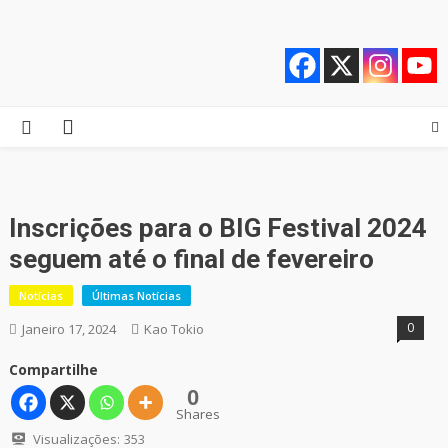
Skip
Quebrando o Controle
Quebrando o Controle
to
content
Inscrições para o BIG Festival 2024
seguem até o final de fevereiro
Notícias
Últimas Notícias
0
Janeiro 17, 2024
Kao Tokio
Compartilhe
0
Shares
Visualizações:
353