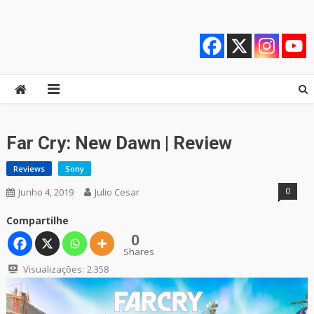
Skip
Quebrando o Controle
Quebrando o Controle
to
content
Far Cry: New Dawn | Review
Reviews
Sony
0
Junho 4, 2019
Julio Cesar
Compartilhe
0
Shares
Visualizações:
2.358