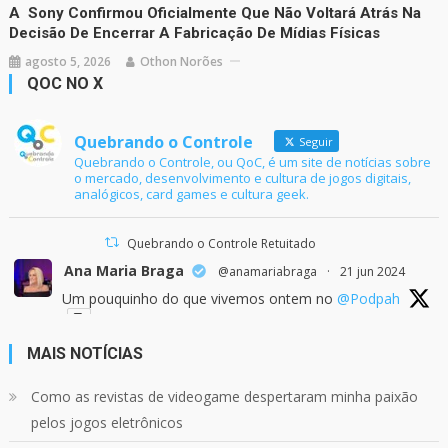
A Sony Confirmou Oficialmente Que Não Voltará Atrás Na
Decisão De Encerrar A Fabricação De Mídias Físicas
agosto 5, 2026
Othon Norões
QOC NO X
Quebrando o Controle
Seguir
Quebrando o Controle, ou QoC, é um site de notícias sobre
o mercado, desenvolvimento e cultura de jogos digitais,
analógicos, card games e cultura geek.
Quebrando o Controle Retuitado
Ana Maria Braga
@anamariabraga
·
21 jun 2024
Um pouquinho do que vivemos ontem no
@Podpah
MAIS NOTÍCIAS
24
1214
Twitter
Como as revistas de videogame despertaram minha paixão
pelos jogos eletrônicos
Quebrando o Controle
@qocoficial
·
11 jun 2024