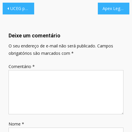
Navegação
UCEG participa de Audiência Pública para tratar do tema de eSports no Estado do Ceará
Apex Legends | Review
de
Post
Deixe um comentário
O seu endereço de e-mail não será publicado.
Campos
obrigatórios são marcados com
*
Comentário
*
Nome
*