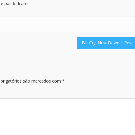
e pai do Icaro.
Far Cry: New Dawn | Re
brigatórios são marcados com
*