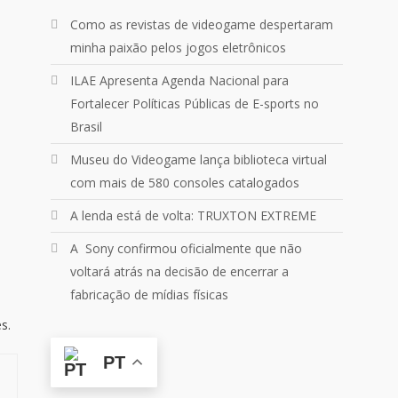
Um pouquinho do que vivemos
Como as revistas de videogame despertaram
ontem no
@Podpah
minha paixão pelos jogos eletrônicos
24
1214
Twitter
ILAE Apresenta Agenda Nacional para
Fortalecer Políticas Públicas de E-sports no
Brasil
Quebrando o Controle
@qocoficial
·
11 jun 2024
Museu do Videogame lança biblioteca virtual
Confira em nosso site o mais
com mais de 580 consoles catalogados
recente REVIEW de Skull & Bones.
Mais em:
A lenda está de volta: TRUXTON EXTREME
https://buff.ly/3yPhDN2
A Sony confirmou oficialmente que não
voltará atrás na decisão de encerrar a
1
1
Twitter
fabricação de mídias físicas
Carregar mais
s.
PT