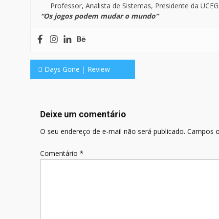
Professor, Analista de Sistemas, Presidente da UCEG 
“Os jogos podem mudar o mundo”
Navegação
Days Gone | Review
de
Post
Deixe um comentário
O seu endereço de e-mail não será publicado.
Campos o
Comentário
*