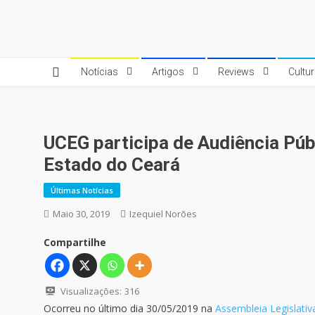
Skip
to
Quebrando o Controle
Quebrando o Controle
content
Notícias
Artigos
Reviews
Cultu
UCEG participa de Audiência Púb
Estado do Ceará
Últimas Notícias
Maio 30, 2019
Izequiel Norões
Compartilhe
Visualizações:
316
Ocorreu no último dia 30/05/2019 na
Assembleia Legislativ