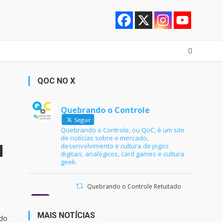
QOC NO X
o
Quebrando o Controle
Seguir
Quebrando o Controle, ou QoC, é um site
de notícias sobre o mercado,
desenvolvimento e cultura de jogos
digitais, analógicos, card games e cultura
geek.
Quebrando o Controle Retuitado
Ana Maria Braga
@anamariabraga
·
21 jun 2024
MAIS NOTÍCIAS
ado