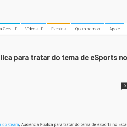
ra Geek
Vídeos
Eventos
Quem somos
Apoie
lica para tratar do tema de eSports n
0
a do Ceará
, Audiência Pública para tratar do tema de eSports no Est