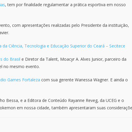
ias
, tem por finalidade regulamentar a prática esportiva em nosso
nto, com apresentações realizadas pelo Presidente da instituição,
vier.
a da Ciência, Tecnologia e Educação Superior do Ceará – Secitece
s do Brasil
e Diretor da Talent, Moacyr A. Alves Junior, parceiro da
nel no mesmo evento.
udio Games Fortaleza
com sua gerente Wanessa Wagner. E ainda o
elho Bessa, e a Editora de Conteúdo Rayanne Reveg, da UCEG e o
a Pokemon em nossa cidade, também apresentaram suas consideraçõe