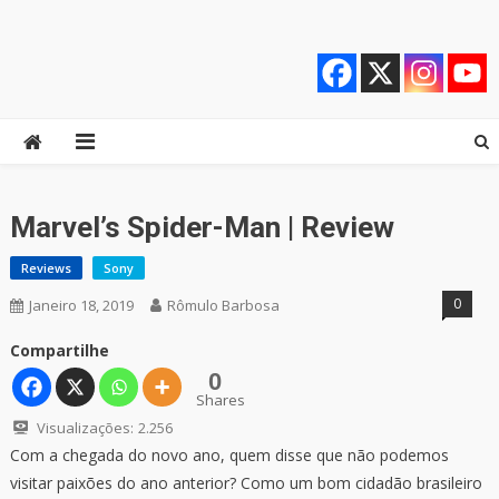
Skip
Quebrando o Controle
Quebrando o Controle
to
content
Marvel’s Spider-Man | Review
Reviews
Sony
0
Janeiro 18, 2019
Rômulo Barbosa
Compartilhe
0
Shares
Visualizações:
2.256
Com a chegada do novo ano, quem disse que não podemos
visitar paixões do ano anterior? Como um bom cidadão brasileiro