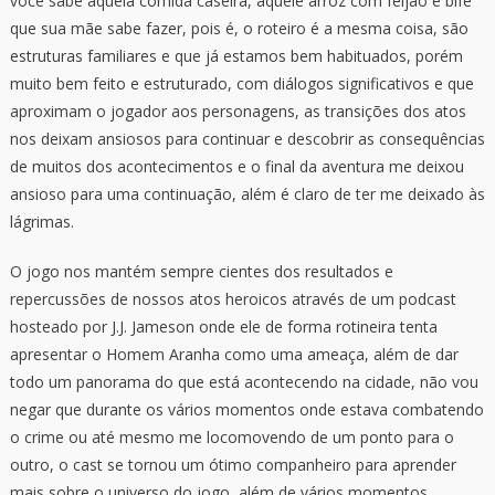
você sabe aquela comida caseira, aquele arroz com feijão e bife
que sua mãe sabe fazer, pois é, o roteiro é a mesma coisa, são
estruturas familiares e que já estamos bem habituados, porém
muito bem feito e estruturado, com diálogos significativos e que
aproximam o jogador aos personagens, as transições dos atos
nos deixam ansiosos para continuar e descobrir as consequências
de muitos dos acontecimentos e o final da aventura me deixou
ansioso para uma continuação, além é claro de ter me deixado às
lágrimas.
O jogo nos mantém sempre cientes dos resultados e
repercussões de nossos atos heroicos através de um podcast
hosteado por J.J. Jameson onde ele de forma rotineira tenta
apresentar o Homem Aranha como uma ameaça, além de dar
todo um panorama do que está acontecendo na cidade, não vou
negar que durante os vários momentos onde estava combatendo
o crime ou até mesmo me locomovendo de um ponto para o
outro, o cast se tornou um ótimo companheiro para aprender
mais sobre o universo do jogo, além de vários momentos