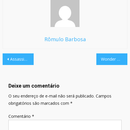
Rômulo Barbosa
Navegação
Assassin’s Creed Odyssey | Review
Wonder Boy: The Dragon’s Trap | Review
de
Post
Deixe um comentário
O seu endereço de e-mail não será publicado.
Campos
obrigatórios são marcados com
*
Comentário
*