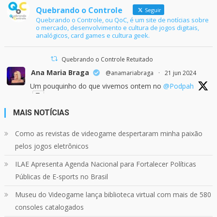
Quebrando o Controle
Seguir
Quebrando o Controle, ou QoC, é um site de notícias sobre
o mercado, desenvolvimento e cultura de jogos digitais,
analógicos, card games e cultura geek.
Quebrando o Controle Retuitado
Ana Maria Braga
@anamariabraga
·
21 jun 2024
Um pouquinho do que vivemos ontem no
@Podpah
MAIS NOTÍCIAS
24
1214
Twitter
Como as revistas de videogame despertaram minha paixão
pelos jogos eletrônicos
Quebrando o Controle
@qocoficial
·
11 jun 2024
ILAE Apresenta Agenda Nacional para Fortalecer Políticas
Confira em nosso site o mais recente REVIEW de
Skull & Bones.
Públicas de E-sports no Brasil
Mais em:
https://buff.ly/3yPhDN2
Museu do Videogame lança biblioteca virtual com mais de 580
consoles catalogados