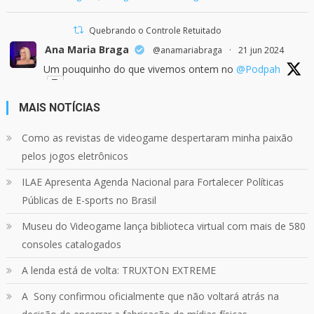
Quebrando o Controle Retuitado
Ana Maria Braga
@anamariabraga
·
21 jun 2024
Um pouquinho do que vivemos ontem no
@Podpah
MAIS NOTÍCIAS
24
1214
Twitter
Como as revistas de videogame despertaram minha paixão
pelos jogos eletrônicos
Quebrando o Controle
@qocoficial
·
11 jun 2024
ILAE Apresenta Agenda Nacional para Fortalecer Políticas
Confira em nosso site o mais recente REVIEW de
Skull & Bones.
Públicas de E-sports no Brasil
Mais em:
https://buff.ly/3yPhDN2
Museu do Videogame lança biblioteca virtual com mais de 580
consoles catalogados
1
1
Twitter
A lenda está de volta: TRUXTON EXTREME
A Sony confirmou oficialmente que não voltará atrás na
Carregar mais