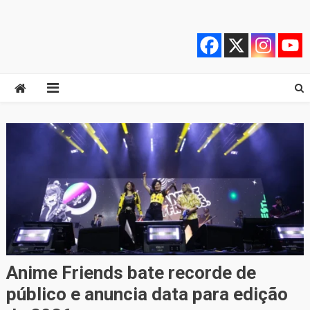
Skip
Quebrando o Controle
Quebrando o Controle
to
content
Anime Friends bate recorde de
público e anuncia data para edição