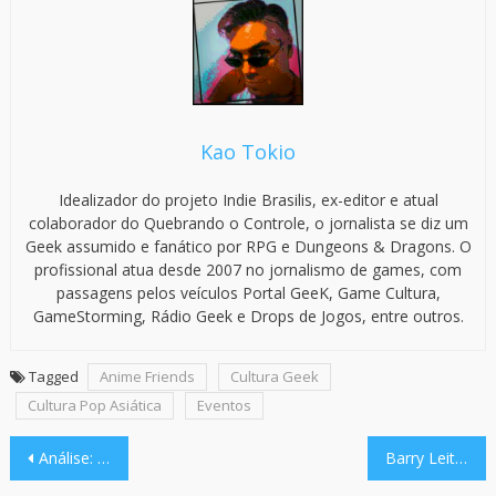
Kao Tokio
Idealizador do projeto Indie Brasilis, ex-editor e atual
colaborador do Quebrando o Controle, o jornalista se diz um
Geek assumido e fanático por RPG e Dungeons & Dragons. O
profissional atua desde 2007 no jornalismo de games, com
passagens pelos veículos Portal GeeK, Game Cultura,
GameStorming, Rádio Geek e Drops de Jogos, entre outros.
Tagged
Anime Friends
Cultura Geek
Cultura Pop Asiática
Eventos
Navegação
Análise: Anime Friends dá lição de organização de eventos com edição 2025
Barry Leitch e banda MegaDriver vão tocar ao vivo na Retrocon 2025