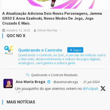
A Atualização Adiciona Dois Novos Personagens, Jamma
GX03 E Anna Szalinski, Novos Modos De Jogo, Jogo
Cruzado E Mais.
outubro 12, 2023
Othon Norões
QOC NO X
Quebrando o Controle
Seguir
Quebrando o Controle, ou QoC, é um site de notícias sobre
o mercado, desenvolvimento e cultura de jogos digitais,
analógicos, card games e cultura geek.
Quebrando o Controle Retuitado
Ana Maria Braga
@anamariabraga
·
21 jun 2024
Um pouquinho do que vivemos ontem no
@Podpah
MAIS NOTÍCIAS
24
1214
Twitter