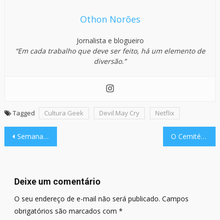
Othon Norões
Jornalista e blogueiro
“Em cada trabalho que deve ser feito, há um elemento de
diversão.”
Tagged
Cultura Geek
Devil May Cry
Netflix
Navegação
Semana Verde da Juventude 2026 – Hackathon de Inovação e Sustentabilidade em Angola
O Cemitério Digital: Por Que Compramos Jogos Que Nunca Vamos Jogar
de
Post
Deixe um comentário
O seu endereço de e-mail não será publicado.
Campos
obrigatórios são marcados com
*