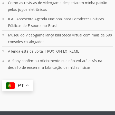
Como as revistas de videogame despertaram minha paixão
pelos jogos eletrônicos
Quebrando o Controle
@qocoficial
·
11 jun 2024
ILAE Apresenta Agenda Nacional para Fortalecer Políticas
Confira em nosso site o mais recente REVIEW de
Skull & Bones.
Públicas de E-sports no Brasil
Mais em:
https://buff.ly/3yPhDN2
Museu do Videogame lança biblioteca virtual com mais de 580
consoles catalogados
1
1
Twitter
A lenda está de volta: TRUXTON EXTREME
A Sony confirmou oficialmente que não voltará atrás na
Carregar mais
decisão de encerrar a fabricação de mídias físicas
PT