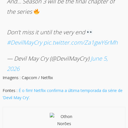
And… Season 3 will be the final chapter of
the series
Don’t miss it until the very end
#DevilMayCry
pic.twitter.com/Za1gwY6rMh
— Devil May Cry (@DevilMayCry)
June 5,
2026
Imagens : Capcom / Netflix
Fontes :
É o fim! Netflix confirma a última temporada da série de
‘Devil May Cry’.