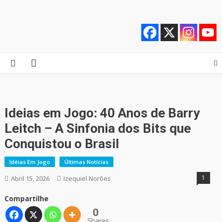
Skip
Quebrando o Controle
Quebrando o Controle
to
content
Ideias em Jogo: 40 Anos de Barry
Leitch – A Sinfonia dos Bits que
Conquistou o Brasil
Idéias Em Jogo
Últimas Notícias
1
Abril 15, 2026
Izequiel Norões
Compartilhe
0
Shares