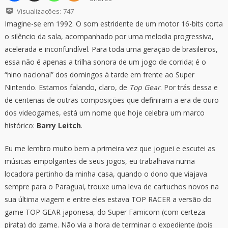
Visualizações:
747
Imagine-se em 1992. O som estridente de um motor 16-bits corta
o silêncio da sala, acompanhado por uma melodia progressiva,
acelerada e inconfundível. Para toda uma geração de brasileiros,
essa não é apenas a trilha sonora de um jogo de corrida; é o
“hino nacional” dos domingos à tarde em frente ao Super
Nintendo. Estamos falando, claro, de
Top Gear
. Por trás dessa e
de centenas de outras composições que definiram a era de ouro
dos videogames, está um nome que hoje celebra um marco
histórico:
Barry Leitch
.
Eu me lembro muito bem a primeira vez que joguei e escutei as
músicas empolgantes de seus jogos, eu trabalhava numa
locadora pertinho da minha casa, quando o dono que viajava
sempre para o Paraguai, trouxe uma leva de cartuchos novos na
sua última viagem e entre eles estava TOP RACER a versão do
game TOP GEAR japonesa, do Super Famicom (com certeza
pirata) do game. Não via a hora de terminar o expediente (pois