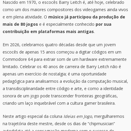
Nascido em 1970, o escocês Barry Leitch é, até hoje, celebrado
como um dos maiores compositores dos videogames ainda vivos
e em plena atividade. O
músico já participou da produção de
mais de 80 jogos
e é especialmente conhecido
por sua
contribuição em plataformas mais antigas
.
Em 2026, celebramos quatro décadas desde que um jovem
escocês de apenas 15 anos começou a digitar códigos em um
Commodore 64 para extrair som de um hardware extremamente
limitado. Celebrar os 40 anos de carreira de Barry Leitch não é
apenas um exercício de nostalgia; é uma oportunidade
pedagógica para analisarmos a evolução da computação musical,
a transdisciplinaridade entre código e arte, e como a identidade
sonora de um jogo pode transcender fronteiras geográficas,
criando um laço inquebrável com a cultura gamer brasileira.
Neste artigo especial da coluna
Ideias em Jogo
, mergulharemos
na trajetória deste mestre, desde os dias de “chipmusician”
autodidata até a consagração moderna com o sucesso de