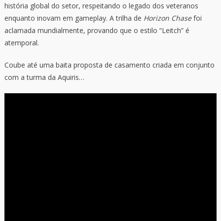
história global do setor, respeitando o legado dos veteranos
enquanto inovam em gameplay. A trilha de
Horizon Chase
foi
aclamada mundialmente, provando que o estilo “Leitch” é
atemporal.
Coube até uma baita proposta de casamento criada em conjunto
com a turma da Aquiris…