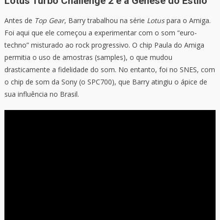
Lotus Turbo Challenge 2 e a Gênese do Estilo
Antes de
Top Gear
, Barry trabalhou na série
Lotus
para o Amiga.
Foi aqui que ele começou a experimentar com o som “euro-
techno” misturado ao rock progressivo. O chip Paula do Amiga
permitia o uso de amostras (samples), o que mudou
drasticamente a fidelidade do som. No entanto, foi no SNES, com
o chip de som da Sony (o SPC700), que Barry atingiu o ápice de
sua influência no Brasil.