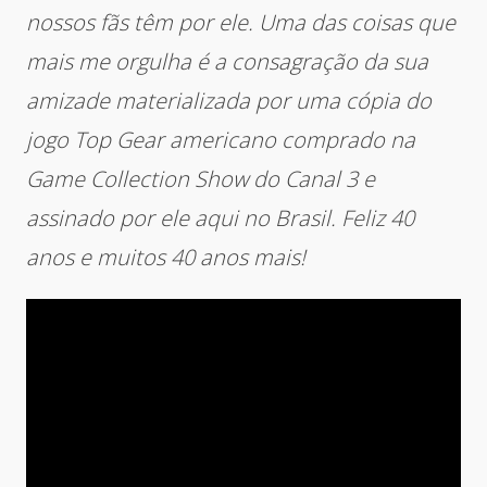
nossos fãs têm por ele. Uma das coisas que
mais me orgulha é a consagração da sua
amizade materializada por uma cópia do
jogo Top Gear americano comprado na
Game Collection Show do Canal 3 e
assinado por ele aqui no Brasil. Feliz 40
anos e muitos 40 anos mais!