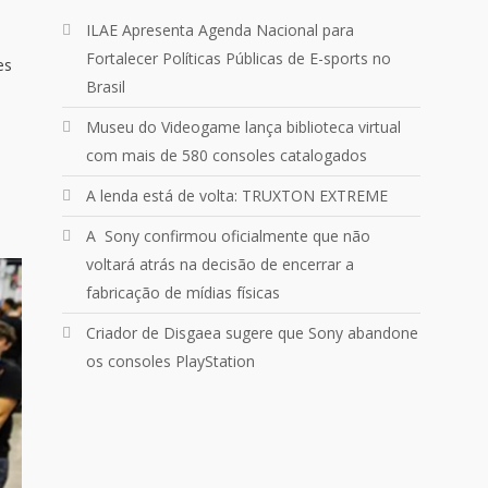
Um pouquinho do que vivemos
ontem no @Podpah
ILAE Apresenta Agenda Nacional para
Fortalecer Políticas Públicas de E-sports no
es
Brasil
24
1214
Twitter
Museu do Videogame lança biblioteca virtual
com mais de 580 consoles catalogados
Quebrando o Controle
@qocoficial
·
11 jun 2024
A lenda está de volta: TRUXTON EXTREME
Confira em nosso site o mais
A Sony confirmou oficialmente que não
recente REVIEW de Skull & Bones.
Mais em:
voltará atrás na decisão de encerrar a
https://buff.ly/3yPhDN2
fabricação de mídias físicas
Criador de Disgaea sugere que Sony abandone
1
1
Twitter
os consoles PlayStation
Carregar mais