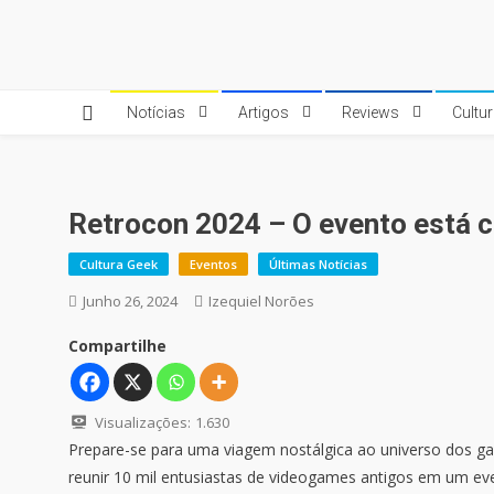
Skip
to
Quebrando o Controle
Quebrando o Controle
content
Notícias
Artigos
Reviews
Cultu
Retrocon 2024 – O evento está c
Cultura Geek
Eventos
Últimas Notícias
Junho 26, 2024
Izequiel Norões
Compartilhe
Visualizações:
1.630
Prepare-se para uma viagem nostálgica ao universo dos g
reunir 10 mil entusiastas de videogames antigos em um eve