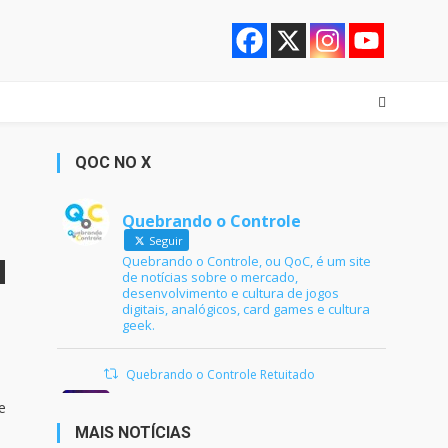
QOC NO X
Quebrando o Controle
Seguir
Quebrando o Controle, ou QoC, é um site
de notícias sobre o mercado,
desenvolvimento e cultura de jogos
digitais, analógicos, card games e cultura
geek.
Quebrando o Controle Retuitado
Ana Maria Braga
@anamariabraga
e
·
21 jun 2024
MAIS NOTÍCIAS