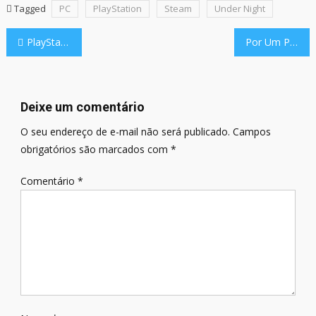
Tagged
PC
PlayStation
Steam
Under Night
Navegação
PlayStation 3 recebe uma atualização!!!
Por Um Punhado De Bits: A Grana Do Vizinho Nem Sempre é a Melhor
de
Post
Deixe um comentário
O seu endereço de e-mail não será publicado.
Campos
obrigatórios são marcados com
*
Comentário
*