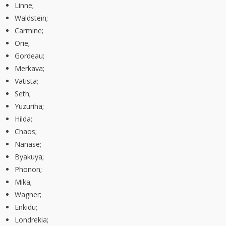
Linne;
Waldstein;
Carmine;
Orie;
Gordeau;
Merkava;
Vatista;
Seth;
Yuzuriha;
Hilda;
Chaos;
Nanase;
Byakuya;
Phonon;
Mika;
Wagner;
Enkidu;
Londrekia;