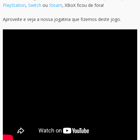
PlayStation
,
Switch
ou
Steam
, XBoX ficou de fora!
Aproveite e veja a nossa jogatina que fizemos deste jogo.