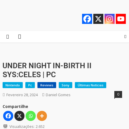
Skip
Quebrando o Controle
Quebrando o Controle
to
content
UNDER NIGHT IN-BIRTH II
SYS:CELES | PC
Nintendo
Pc
Reviews
Sony
Últimas Notícias
0
Fevereiro 28, 2024
Daniel Gomes
Compartilhe
Visualizações:
2.652