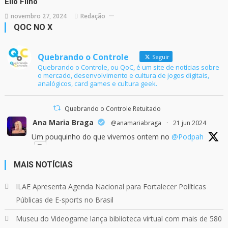
Elio Filho
novembro 27, 2024
Redação
QOC NO X
Quebrando o Controle
Seguir
Quebrando o Controle, ou QoC, é um site de notícias sobre
o mercado, desenvolvimento e cultura de jogos digitais,
analógicos, card games e cultura geek.
Quebrando o Controle Retuitado
Ana Maria Braga
@anamariabraga
·
21 jun 2024
Um pouquinho do que vivemos ontem no
@Podpah
MAIS NOTÍCIAS
24
1214
Twitter
ILAE Apresenta Agenda Nacional para Fortalecer Políticas
Públicas de E-sports no Brasil
Quebrando o Controle
@qocoficial
·
11 jun 2024
Museu do Videogame lança biblioteca virtual com mais de 580
Confira em nosso site o mais recente REVIEW de