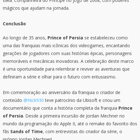
Elika: Companheira do Príncipe no jogo de 2008, com poderes
mágicos que ajudam na jornada.
Conclusão
Ao longo de 35 anos,
Prince of Persia
se estabeleceu como
uma das franquias mais icônicas dos videogames, encantando
gerações de jogadores com suas histórias épicas, personagens
memoráveis e mecânicas inovadoras. A celebração deste marco
é uma oportunidade para relembrar e reviver as aventuras que
definiram a série e olhar para o futuro com entusiasmo.
Em comemoração ao aniversário da franquia o criador de
conteúdo
@Nick930
teve patrocínio da Ubisoft e criou um
documentário que conta a história completa da franquia
Prince
of Persia
. Desde a primeira incursão de Jordan Mechner no
mundo da programação do Apple II, até o remake do favorito dos
fãs
Sands of Time
, com entrevistas do criador da série, o
próprio Jordan Mechner!