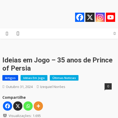
Skip
Quebrando o Controle
Quebrando o Controle
to
content
Ideias em Jogo – 35 anos de Prince
of Persia
Artigos
Idéias Em Jogo
Últimas Notícias
0
Outubro 31, 2024
Izequiel Norões
Compartilhe
Visualizações:
1.695