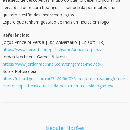
e repleto de descobertas, muito do que foi desenvolvido ainda
serve de “fonte com boa água” a ser bebida por muitos que
querem e estão desenvolvendo jogos.
Espero que tenham gostado de mais um Ideias em Jogo!
Referências:
Jogos Prince of Persia | 35º Aniversário | Ubisoft (BR)
https://www.ubisoft.com/pt-br/game/prince-of-persia
Jordan Mechner – Games & Movies
https://www.jordanmechner.com/en/games-movies/
Sobre Rotoscopia
https://olhardigital.com.br/2024/06/03/cinema-e-streaming/o-que-
e-rotoscopia-tecnica-utilizada-nos-cinemas-e-videogames/
Izequiel Norões