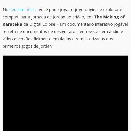
No
seu site oficial
, você pode jogar o jogo original e explorar e
compartilhar a jornada de Jordan ao criá-lo, em
The Making of
Karateka
da Digital Eclipse – um documentário interativo jogável
repleto de documentos de design raros, entrevistas em áudio e
vídeo e versões fielmente emuladas e remasterizadas dos
primeiros jogos de Jordan.