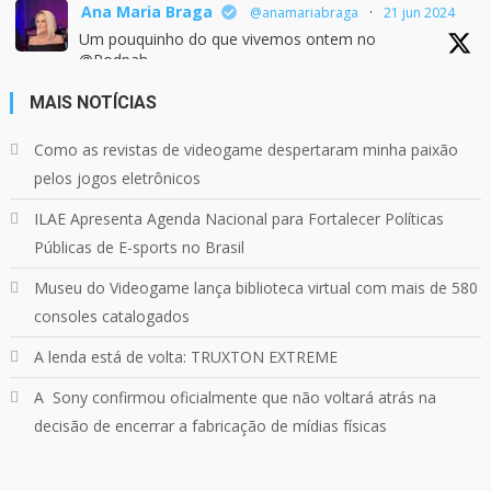
Ana Maria Braga
@anamariabraga
·
21 jun 2024
Um pouquinho do que vivemos ontem no
@Podpah
MAIS NOTÍCIAS
24
1214
Twitter
Como as revistas de videogame despertaram minha paixão
pelos jogos eletrônicos
Quebrando o Controle
@qocoficial
·
11 jun 2024
ILAE Apresenta Agenda Nacional para Fortalecer Políticas
Confira em nosso site o mais recente REVIEW de
Públicas de E-sports no Brasil
Skull & Bones.
Mais em:
Museu do Videogame lança biblioteca virtual com mais de 580
https://buff.ly/3yPhDN2
consoles catalogados
A lenda está de volta: TRUXTON EXTREME
1
1
Twitter
A Sony confirmou oficialmente que não voltará atrás na
Carregar mais
decisão de encerrar a fabricação de mídias físicas