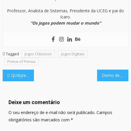
Professor, Analista de Sistemas, Presidente da UCEG e pai do
Icaro.
“Os jogos podem mudar o mundo”
Tagged
Jogos Clássicos
Jogos Digitais
Prince of Persia
Navegação
QUByte Connect 2024 acontece nessa quinta, Dia de Halloween, às 17h
Demo de Elengard: Ascension, RPG indie brasileiro pode ser baixada no Steam
de
Post
Deixe um comentário
O seu endereço de e-mail não será publicado.
Campos
obrigatórios são marcados com
*